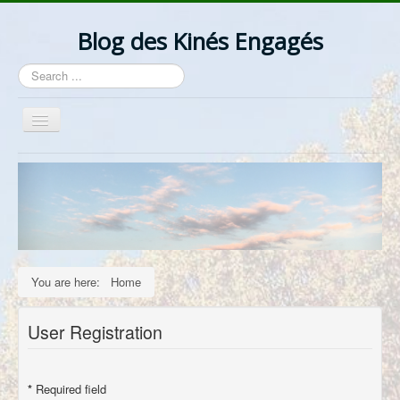
Blog des Kinés Engagés
Search
...
Toggle
Navigation
Bienvenue
Actualités
La Profession
Les Idées
You are here:
Home
Ordre/Contre Ordre
Les Syndicats
User Registration
Lantzelot
Divers
*
Required field