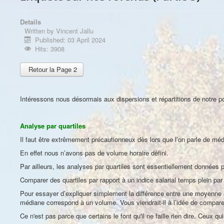
Details
Written by
Vincent Jallu
Published: 03 April 2024
Hits: 3908
Retour la Page 2
Intéressons nous désormais aux dispersions et répartitions de notre po
Analyse par quartiles
Il faut être extrêmement précautionneux dès lors que l’on parle de médi
En effet nous n’avons pas de volume horaire défini.
Par ailleurs, les analyses par quartiles sont essentiellement données p
Comparer des quartiles par rapport à un indice salarial temps plein pa
Pour essayer d’expliquer simplement la différence entre une moyenne
médiane correspond à un volume. Vous viendrait-il à l’idée de compar
Ce n'est pas parce que certains le font qu'il ne faille rien dire. Ceu