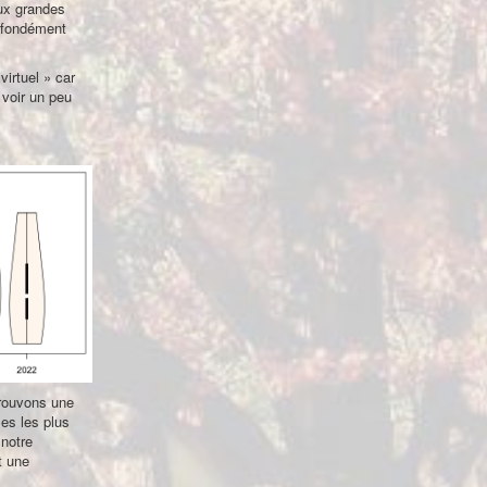
ux grandes
rofondément
virtuel » car
 voir un peu
trouvons une
les les plus
 notre
t une