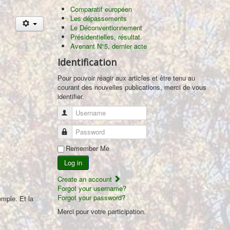
Comparatif européen
Les dépassements
Le Déconventionnement
Présidentielles, résultat.
Avenant N°5, dernier acte
Identification
Pour pouvoir réagir aux articles et être tenu au
courant des nouvelles publications, merci de vous
identifier.
Username
Password
Remember Me
Log in
Create an account
Forgot your username?
Forgot your password?
mple. Et la
Merci pour votre participation.