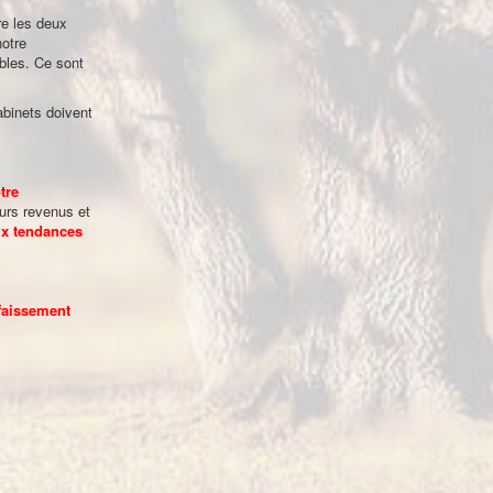
re les deux
notre
bles. Ce sont
abinets doivent
tre
urs revenus et
eux tendances
ffaissement