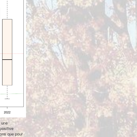
e une
positive
yons que pour