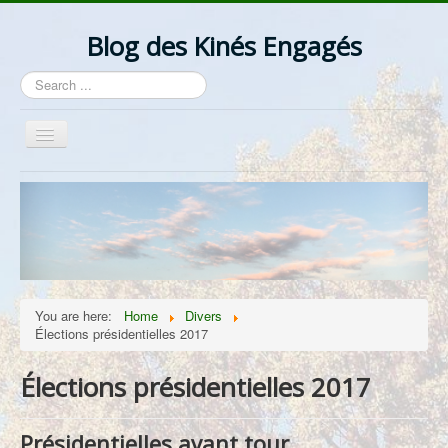
Blog des Kinés Engagés
Search
...
Toggle
Navigation
Bienvenue
Actualités
La Profession
Les Idées
You are here:
Home
Divers
Ordre/Contre Ordre
Élections présidentielles 2017
Les Syndicats
Élections présidentielles 2017
Lantzelot
Divers
Présidentielles avant tour