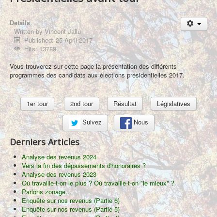
À propos
Details
Written by
Vincent Jallu
Published: 25 April 2017
Hits: 13789
Vous trouverez sur cette page la présentation des différents
programmes des candidats aux élections présidentielles 2017.
1er tour
2nd tour
Résultat
Législatives
Suivez
Nous
Derniers Articles
Analyse des revenus 2024
Vers la fin des dépassements d'honoraires ?
Analyse des revenus 2023
Où travaille-t-on le plus ? Où travaille-t-on "le mieux" ?
Parlons zonage...
Enquête sur nos revenus (Partie 6)
Enquête sur nos revenus (Partie 5)