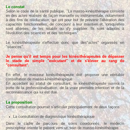
À propos
Le constat
Selon le code de la santé publique, "La masso-kinésithérapie consiste
en des actes réalisés de façon manuelle ou instrumentale, notamment
à des fins de rééducation, qui ont pour but de prévenir l'altération des
capacités fonctionnelles, de concourir à leur maintien et, lorsqu'elles
sont altérées, de les rétablir ou d'y suppléer. Ils sont adaptés à
l'évolution des sciences et des techniques".
Le kinésithérapeute n'effectue donc que des"actes" organisés en
"séances".
Je pense qu'il est temps pour les kinésithérapeutes de dépasser
le stade de simple "exécutant" et de s'élever au rang de
"consultant".
En effet, le masseur kinésithérapeute doit proposer une véritable
consultation de masso-kinésithérapique.
En accédant au statut de consultant, le kinésithérapeute ouvrira la
porte de la professionalisation, de la vraie première intention et de la
reconnaissance qui lui est due.
La proposition
Cette consultation pourrait s'articuler principalement de deux façons:
La consultation de diagnostique kinésithérapique
Dans le cadre de parcours de soins coordonnés, le médecin
prescripteur oriente le patient vers un soin de masso-kinésithérapie.