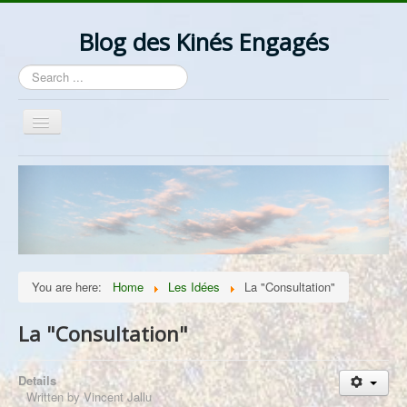
Blog des Kinés Engagés
Search
...
Toggle
Navigation
Bienvenue
Actualités
La Profession
Les Idées
You are here:
Home
Les Idées
La "Consultation"
Ordre/Contre Ordre
Les Syndicats
La "Consultation"
Lantzelot
Details
Divers
Written by
Vincent Jallu