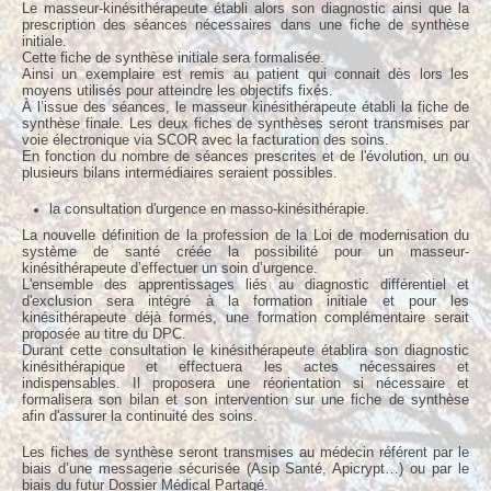
Le masseur-kinésithérapeute établi alors son diagnostic ainsi que la
prescription des séances nécessaires dans une fiche de synthèse
initiale.
Cette fiche de synthèse initiale sera formalisée.
Ainsi un exemplaire est remis au patient qui connait dès lors les
moyens utilisés pour atteindre les objectifs fixés.
À l’issue des séances, le masseur kinésithérapeute établi la fiche de
synthèse finale. Les deux fiches de synthèses seront transmises par
voie électronique via SCOR avec la facturation des soins.
En fonction du nombre de séances prescrites et de l'évolution, un ou
plusieurs bilans intermédiaires seraient possibles.
la consultation d'urgence en masso-kinésithérapie.
La nouvelle définition de la profession de la Loi de modernisation du
système de santé créée la possibilité pour un masseur-
kinésithérapeute d’effectuer un soin d’urgence.
L'ensemble des apprentissages liés au diagnostic différentiel et
d'exclusion sera intégré à la formation initiale et pour les
kinésithérapeute déjà formés, une formation complémentaire serait
proposée au titre du DPC.
Durant cette consultation le kinésithérapeute établira son diagnostic
kinésithérapique et effectuera les actes nécessaires et
indispensables. Il proposera une réorientation si nécessaire et
formalisera son bilan et son intervention sur une fiche de synthèse
afin d'assurer la continuité des soins.
Les fiches de synthèse seront transmises au médecin référent par le
biais d’une messagerie sécurisée (Asip Santé, Apicrypt…) ou par le
biais du futur Dossier Médical Partagé.