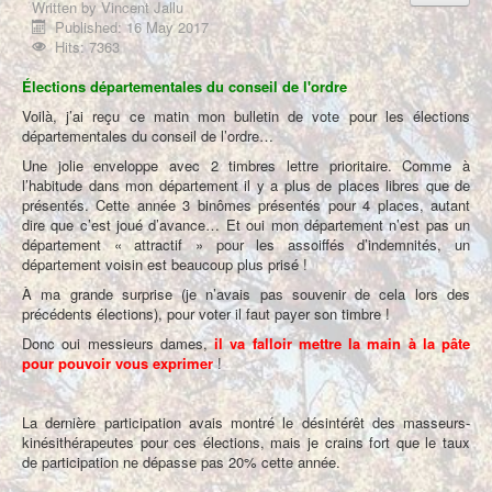
Written by
Vincent Jallu
À propos
Published: 16 May 2017
Hits: 7363
Élections départementales du conseil de l'ordre
Voilà, j’ai reçu ce matin mon bulletin de vote pour les élections
départementales du conseil de l’ordre…
Une jolie enveloppe avec 2 timbres lettre prioritaire. Comme à
l’habitude dans mon département il y a plus de places libres que de
présentés. Cette année 3 binômes présentés pour 4 places, autant
dire que c’est joué d’avance… Et oui mon département n’est pas un
département « attractif » pour les assoiffés d’indemnités, un
département voisin est beaucoup plus prisé !
À ma grande surprise (je n’avais pas souvenir de cela lors des
précédents élections), pour voter il faut payer son timbre !
Donc oui messieurs dames,
il va falloir mettre la main à la pâte
pour pouvoir vous exprimer
!
La dernière participation avais montré le désintérêt des masseurs-
kinésithérapeutes pour ces élections, mais je crains fort que le taux
de participation ne dépasse pas 20% cette année.