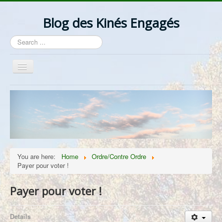
Blog des Kinés Engagés
Search
...
Toggle
Navigation
Bienvenue
Actualités
La Profession
Les Idées
You are here:
Home
Ordre/Contre Ordre
Ordre/Contre Ordre
Payer pour voter !
Les Syndicats
Payer pour voter !
Lantzelot
Divers
Details