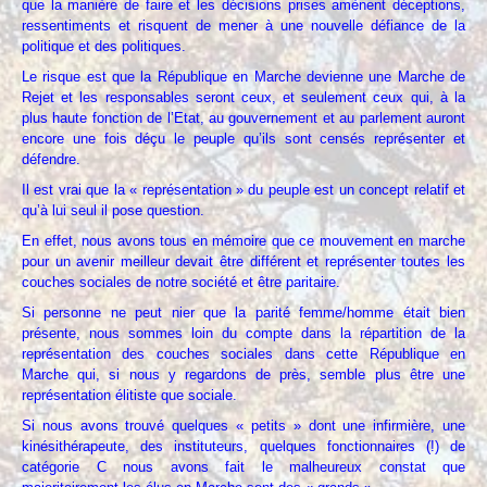
que la manière de faire et les décisions prises amènent déceptions,
ressentiments et risquent de mener à une nouvelle défiance de la
politique et des politiques.
Le risque est que la République en Marche devienne une Marche de
Rejet et les responsables seront ceux, et seulement ceux qui, à la
plus haute fonction de l’Etat, au gouvernement et au parlement auront
encore une fois déçu le peuple qu’ils sont censés représenter et
défendre.
Il est vrai que la « représentation » du peuple est un concept relatif et
qu’à lui seul il pose question.
En effet, nous avons tous en mémoire que ce mouvement en marche
pour un avenir meilleur devait être différent et représenter toutes les
couches sociales de notre société et être paritaire.
Si personne ne peut nier que la parité femme/homme était bien
présente, nous sommes loin du compte dans la répartition de la
représentation des couches sociales dans cette République en
Marche qui, si nous y regardons de près, semble plus être une
représentation élitiste que sociale.
Si nous avons trouvé quelques « petits » dont une infirmière, une
kinésithérapeute, des instituteurs, quelques fonctionnaires (!) de
catégorie C nous avons fait le malheureux constat que