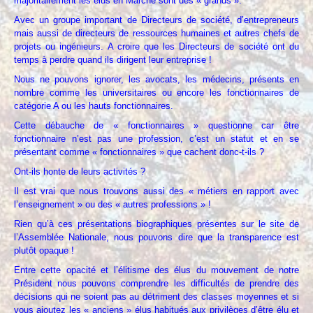
majoritairement les élus en Marche sont des « grands ».
Avec un groupe important de Directeurs de société, d’entrepreneurs
mais aussi de directeurs de ressources humaines et autres chefs de
projets ou ingénieurs. A croire que les Directeurs de société ont du
temps à perdre quand ils dirigent leur entreprise !
Nous ne pouvons ignorer, les avocats, les médecins, présents en
nombre comme les universitaires ou encore les fonctionnaires de
catégorie A ou les hauts fonctionnaires.
Cette débauche de « fonctionnaires » questionne car être
fonctionnaire n’est pas une profession, c’est un statut et en se
présentant comme « fonctionnaires » que cachent donc-t-ils ?
Ont-ils honte de leurs activités ?
Il est vrai que nous trouvons aussi des « métiers en rapport avec
l’enseignement » ou des « autres professions » !
Rien qu’à ces présentations biographiques présentes sur le site de
l’Assemblée Nationale, nous pouvons dire que la transparence est
plutôt opaque !
Entre cette opacité et l’élitisme des élus du mouvement de notre
Président nous pouvons comprendre les difficultés de prendre des
décisions qui ne soient pas au détriment des classes moyennes et si
vous ajoutez les « anciens » élus habitués aux privilèges d’être élu et