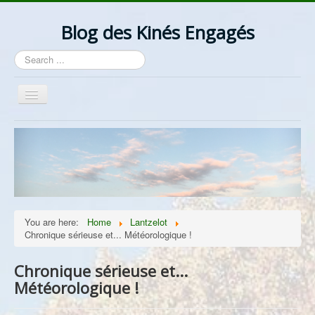
Blog des Kinés Engagés
Search
...
Toggle
Navigation
Bienvenue
Actualités
La Profession
Les Idées
You are here:
Home
Lantzelot
Ordre/Contre Ordre
Chronique sérieuse et... Météorologique !
Les Syndicats
Chronique sérieuse et...
Lantzelot
Météorologique !
Divers