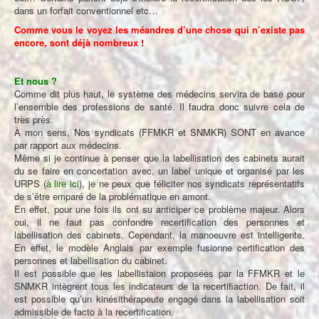
dans un forfait conventionnel etc…
Comme vous le voyez les méandres d’une chose qui n’existe pas
encore, sont déjà nombreux !
Et nous ?
Comme dit plus haut, le système des médecins servira de base pour
l’ensemble des professions de santé. Il faudra donc suivre cela de
très près.
À mon sens, Nos syndicats (FFMKR et SNMKR) SONT en avance
par rapport aux médecins.
Même si je continue à penser que la labellisation des cabinets aurait
du se faire en concertation avec, un label unique et organisé par les
URPS (
à lire ici
), je ne peux que féliciter nos syndicats représentatifs
de s’être emparé de la problématique en amont.
En effet, pour une fois ils ont su anticiper ce problème majeur. Alors
oui, il ne faut pas confondre recertification des personnes et
labellisation des cabinets. Cependant, la manoeuvre est intelligente.
En effet, le modèle Anglais par exemple fusionne certification des
personnes et labellisation du cabinet.
Il est possible que les labellistaion proposées par la FFMKR et le
SNMKR intègrent tous les indicateurs de la recertifiaction. De fait, il
est possible qu’un kinésithérapeute engagé dans la labellisation soit
admissible de facto à la recertification.