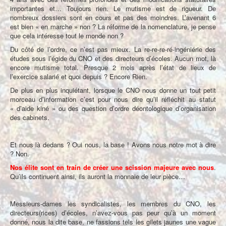
importantes et… Toujours rien. Le mutisme est de rigueur. De
nombreux dossiers sont en cours et pas des moindres. L’avenant 6
est bien « en marche » non ? La réforme de la nomenclature, je pense
que cela intéresse tout le monde non ?
Du côté de l’ordre, ce n’est pas mieux. La re-re-re-ré-ingéniérie des
études sous l’égide du CNO et des directeurs d’écoles. Aucun mot, là
encore mutisme total. Presque 2 mois après l’état de lieux de
l’exercice salarié et quoi depuis ? Encore Rien.
De plus en plus inquiétant, lorsque le CNO nous donne un tout petit
morceau d’information c’est pour nous dire qu’il réfléchit au statut
« d’aide kiné » ou des question d’ordre déontologique d’organisation
des cabinets.
Et nous là dedans ? Oui nous, la base ! Avons nous notre mot à dire
? Non.
Nos élite sont en train de créer une scission majeure avec nous
.
Qu’ils continuent ainsi, ils auront la monnaie de leur pièce…
Messieurs-dames les syndicalistes, les membres du CNO, les
directeurs(rices) d’écoles, n’avez-vous pas peur qu’à un moment
donné, nous la dite base, ne fassions tels les gilets jaunes une vague