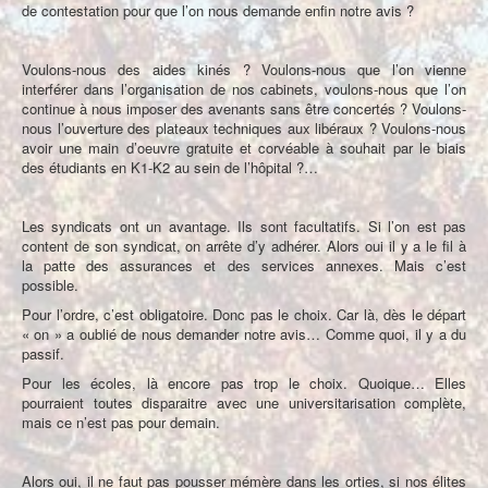
de contestation pour que l’on nous demande enfin notre avis ?
Voulons-nous des aides kinés ? Voulons-nous que l’on vienne
interférer dans l’organisation de nos cabinets, voulons-nous que l’on
continue à nous imposer des avenants sans être concertés ? Voulons-
nous l’ouverture des plateaux techniques aux libéraux ? Voulons-nous
avoir une main d’oeuvre gratuite et corvéable à souhait par le biais
des étudiants en K1-K2 au sein de l’hôpital ?…
Les syndicats ont un avantage. Ils sont facultatifs. Si l’on est pas
content de son syndicat, on arrête d’y adhérer. Alors oui il y a le fil à
la patte des assurances et des services annexes. Mais c’est
possible.
Pour l’ordre, c’est obligatoire. Donc pas le choix. Car là, dès le départ
« on » a oublié de nous demander notre avis… Comme quoi, il y a du
passif.
Pour les écoles, là encore pas trop le choix. Quoique… Elles
pourraient toutes disparaitre avec une universitarisation complète,
mais ce n’est pas pour demain.
Alors oui, il ne faut pas pousser mémère dans les orties, si nos élites