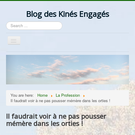
Blog des Kinés Engagés
Search
...
Toggle
Navigation
Bienvenue
Actualités
La Profession
Les Idées
You are here:
Home
La Profession
Ordre/Contre Ordre
Il faudrait voir à ne pas pousser mémère dans les orties !
Les Syndicats
Il faudrait voir à ne pas pousser
Lantzelot
mémère dans les orties !
Divers