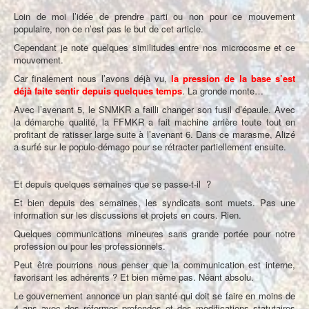
Loin de moi l’idée de prendre parti ou non pour ce mouvement
populaire, non ce n’est pas le but de cet article.
Cependant je note quelques similitudes entre nos microcosme et ce
mouvement.
Car finalement nous l’avons déjà vu,
la pression de la base s’est
déjà faite sentir depuis quelques temps
. La gronde monte…
Avec l’avenant 5, le SNMKR a failli changer son fusil d’épaule. Avec
la démarche qualité, la FFMKR a fait machine arrière toute tout en
profitant de ratisser large suite à l’avenant 6. Dans ce marasme, Alizé
a surfé sur le populo-démago pour se rétracter partiellement ensuite.
Et depuis quelques semaines que se passe-t-il
?
Et bien depuis des semaines, les syndicats sont muets. Pas une
information sur les discussions et projets en cours. Rien.
Quelques communications mineures sans grande portée pour notre
profession ou pour les professionnels.
Peut être pourrions nous penser que la communication est interne,
favorisant les adhérents ? Et bien même pas. Néant absolu.
Le gouvernement annonce un plan santé qui doit se faire en moins de
4 ans avec des réformes profondes et des modifications statutaires