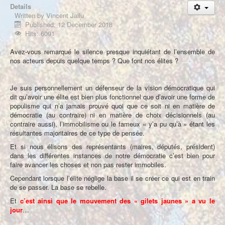
À propos
Details
Written by
Vincent Jallu
Published: 12 December 2018
Hits: 6091
Avez-vous remarqué le silence presque inquiétant de l’ensemble de
nos acteurs depuis quelque temps ? Que font nos élites ?
Je suis personnellement un défenseur de la vision démocratique qui
dit qu’avoir une élite est bien plus fonctionnel que d’avoir une forme de
populisme qui n’a jamais prouvé quoi que ce soit ni en matière de
démocratie (au contraire) ni en matière de choix décisionnels (au
contraire aussi), l’immobilisme ou le fameux « y’a pu qu’à » étant les
résultantes majoritaires de ce type de pensée.
Et si nous élisons des représentants (maires, députés, président)
dans les différentes instances de notre démocratie c’est bien pour
faire avancer les choses et non pas rester immobiles.
Cependant lorsque l’élite néglige la base il se créer ce qui est en train
de se passer. La base se rebelle.
Et
c’est ainsi que le mouvement des « gilets jaunes » a vu le
jour
…