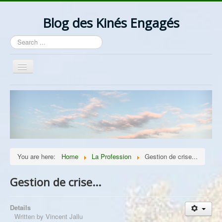
Blog des Kinés Engagés
Search
...
Toggle
Navigation
Bienvenue
Actualités
La Profession
Les Idées
You are here:
Home
La Profession
Gestion de crise...
Ordre/Contre Ordre
Les Syndicats
Gestion de crise...
Lantzelot
Details
Divers
Written by
Vincent Jallu