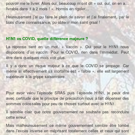
pouvoir me le livrer. Alors oui, beaucoup m’ont dit « oui, oui, on en a…
livrable dans 1 à 2 mois ! ». Hormis en rigoler…
Heureusement j’ai pu faire le plein de savon et j’ai finalement, par le
biais d’une connaissance, pu obtenir mon saint graal !
H1N1 vs COVID, quelle différence majeure ?
La réponse tient en un mot. « Vaccin ». Oui pour le H1N1 nous
disposions d’un vaccin. Pour le COVID, rien dans l’immédiat. Peut
être dans quelques mois voir plus.
Il y a donc un risque majeur à ce que le COVID se propage. Car
même si effectivement sa mortalité est « faible », elle est largement
supérieure à la grippe saisonnière.
Pour avoir vécu l’épisode SRAS puis l’épisode H1N1, je peux dire
avec certitude que le principe de précaution nous a fait dépenser des
sommes colossales pour peu de choses surtout avec le H1N1.
Il semble clair que notre gouvernement ne souhaite pas reconduire
cette erreur.
Mais malheureusement ce même gouvernement semble être tombé
dans l’excès inverse en méprisant totalement celles et ceux qui sont