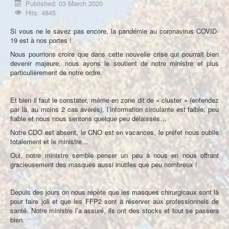
Published: 03 March 2020
À propos
Hits: 4845
Si vous ne le savez pas encore, la pandémie au coronavirus COVID-
19 est à nos portes !
Nous pourrions croire que dans cette nouvelle crise qui pourrait bien
devenir majeure, nous ayons le soutient de notre ministre et plus
particulièrement de notre ordre.
Et bien il faut le constater, même en zone dit de « cluster » (entendez
par là, au moins 2 cas avérés), l’information circulante est faible, peu
fiable et nous nous sentons quelque peu délaissés…
Notre CDO est absent, le CNO est en vacances, le préfet nous oublie
totalement et le ministre…
Oui, notre ministre semble penser un peu à nous en nous offrant
gracieusement des masques aussi inutiles que peu nombreux !
Depuis des jours on nous répète que les masques chirurgicaux sont là
pour faire joli et que les FFP2 sont à réserver aux professionnels de
santé. Notre ministre l’a assuré, ils ont des stocks et tout se passera
bien.