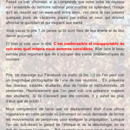
Passé ce trait d’humour, si je comprends que notre ordre se déplace
sur l’ensemble du territoire national pour montrer sa splendeur, l’image
qu’il en ressort est un week-end entre amis, voir dans le cas présent
quelques jours de vacances payés par celles et ceux qui doivent
affronter le quotidien et qui risquent leur santé.
Vous savez le pire ? Je pense qu’ils sont fiers de leur ânerie et de leur
devoir accompli.
Et bien je vais oser le dire.
C’est inadmissible et insupportable de
voir avec quel mépris nous sommes considérés
. Aller faire le beau
semble plus important que de s’occuper des vraies problématiques du
moment.
Pire, ce message sur Facebook ce matin (à lire
ici
) où l’on peut voir
un magnifique photographie de l’une de ces réunions… En présence
des libéraux, salariés, étudiants, élus de l’ordre et institutionnels. 25
personnes. Heureusement que l’on peut voir une présence majeure
des étudiants. Si ils n’avaient pas été conviés, il y aurait eu plus
d’élus que de public !
Nous comprenons de facto que ce déplacement était d’une ultime
importance en cette période où justement on nous demande de limiter
les mouvements de personnes pour endiguer la propagation. Lorsque
l’on est soit-disant le garant de l’éthique et de la déontologie, on se
doit de montrer l’exemple… Bel exemple que vous nous avez donné