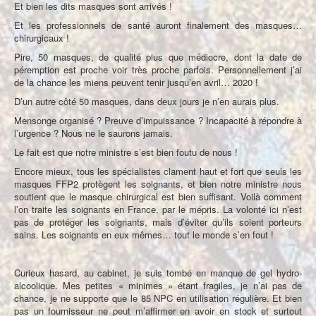
Et bien les dits masques sont arrivés !
Et les professionnels de santé auront finalement des masques…
chirurgicaux !
Pire, 50 masques, de qualité plus que médiocre, dont la date de
péremption est proche voir très proche parfois. Personnellement j’ai
de la chance les miens peuvent tenir jusqu’en avril… 2020 !
D’un autre côté 50 masques, dans deux jours je n’en aurais plus.
Mensonge organisé ? Preuve d’impuissance ? Incapacité à répondre à
l’urgence ? Nous ne le saurons jamais.
Le fait est que notre ministre s’est bien foutu de nous !
Encore mieux, tous les spécialistes clament haut et fort que seuls les
masques FFP2 protègent les soignants, et bien notre ministre nous
soutient que le masque chirurgical est bien suffisant. Voilà comment
l’on traite les soignants en France, par le mépris. La volonté ici n’est
pas de protéger les soignants, mais d’éviter qu’ils soient porteurs
sains. Les soignants en eux mêmes… tout le monde s’en fout !
Curieux hasard, au cabinet, je suis tombé en manque de gel hydro-
alcoolique. Mes petites « minimes » étant fragiles, je n’ai pas de
chance, je ne supporte que le 85 NPC en utilisation régulière. Et bien
pas un fournisseur ne peut m’affirmer en avoir en stock et surtout