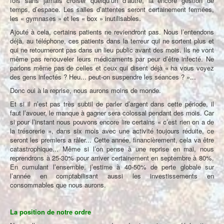
fois sans jamais croiser quelqu’un d’autre, là encore gestion de
temps, d’espace. Les salles d’attentes seront certainement fermées,
les « gymnases » et les « box » inutilisables.
Ajouté à cela, certains patients ne reviendront pas. Nous l’entendons
déjà, au téléphone, ces patients dans la terreur qui ne sortent plus et
qui ne retourneront pas dans un lieu public avant des mois. Ils ne vont
même pas renouveler leurs médicaments par peur d’être infecté. Ne
parlons même pas de celles et ceux qui disent déjà « ha vous voyez
des gens infectés ? Heu... peut-on suspendre les séances ? »...
Donc oui à la reprise, nous aurons moins de monde.
Et si il n’est pas très subtil de parler d’argent dans cette période, il
faut l’avouer, le manque à gagner sera colossal pendant des mois. Car
si pour l’instant nous pouvons encore lire certains « c’est rien on a de
la trésorerie », dans six mois avec une activité toujours réduite, ce
seront les premiers a râler... Cette année, financièrement, cela va être
catastrophique... Même si l’on pense à une reprise en mai, nous
reprendrons à 25-30% pour arriver certainement en septembre à 80%.
En cumulant l’ensemble, j’estime à 40-50% de perte globale sur
l’année en comptabilisant aussi les investissements en
consommables que nous aurons.
La position de notre ordre