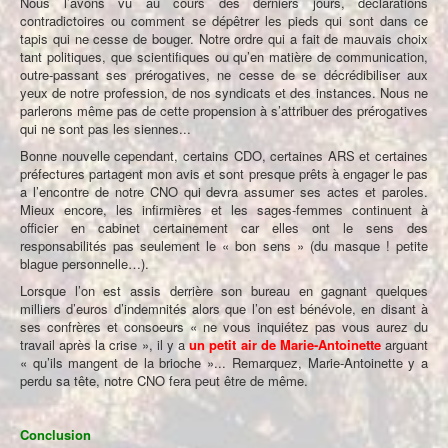
Nous l’avons vu au cours des derniers jours, déclarations
contradictoires ou comment se dépêtrer les pieds qui sont dans ce
tapis qui ne cesse de bouger. Notre ordre qui a fait de mauvais choix
tant politiques, que scientifiques ou qu’en matière de communication,
outre-passant ses prérogatives, ne cesse de se décrédibiliser aux
yeux de notre profession, de nos syndicats et des instances. Nous ne
parlerons même pas de cette propension à s’attribuer des prérogatives
qui ne sont pas les siennes...
Bonne nouvelle cependant, certains CDO, certaines ARS et certaines
préfectures partagent mon avis et sont presque prêts à engager le pas
a l’encontre de notre CNO qui devra assumer ses actes et paroles.
Mieux encore, les infirmières et les sages-femmes continuent à
officier en cabinet certainement car elles ont le sens des
responsabilités pas seulement le « bon sens » (du masque ! petite
blague personnelle…).
Lorsque l’on est assis derrière son bureau en gagnant quelques
milliers d’euros d’indemnités alors que l’on est bénévole, en disant à
ses confrères et consoeurs « ne vous inquiétez pas vous aurez du
travail après la crise », il y a
un
petit air de Marie-Antoinette
arguant
« qu’ils mangent de la brioche »... Remarquez, Marie-Antoinette y a
perdu sa tête, notre CNO fera peut être de même.
Conclusion