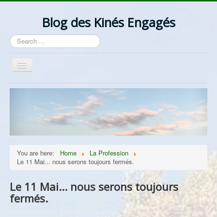
Blog des Kinés Engagés
Search
...
Toggle
Navigation
Bienvenue
Actualités
La Profession
Les Idées
You are here:
Home
La Profession
Ordre/Contre Ordre
Le 11 Mai... nous serons toujours fermés.
Les Syndicats
Le 11 Mai... nous serons toujours
Lantzelot
fermés.
Divers