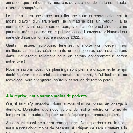
annoncer que tant qu’il n’y aura pas de vaccin ou de traitement fiable,
il sera là omniprésent.
Le 11 mai sera une étape, mi-juillet une autre et personnellement, à
moins d’avoir d’un traitement, je n’imagine pas un retour « à la
normale » avant septembre-octobre, voir l’année prochaine... Je ne
parlerais même pas de cette publication de l’université d’Harvard qui
parle de distanciation sociale souque 2022…
Gants, masque, surblouse, lunettes, charlotte vont devenir nos
meilleurs amis. Les désinfectants en tous genres que nous aurons
dans une citerne tellement nous en serons consommateur seront
notre luxe !
Nous le savons tous, nos plannings sont pleins à craquer et le temps
dédié à gérer ce matériel consommable à l’achat, à l’utilisation et au
recyclage, sera énergivore, coûteux et source de temps perdu.
À la reprise, nous aurons moins de patients
Oui, il faut s’y attendre. Nous aurons plus de prises en charge à
domicile. Domiciles que nous aurons du mal à réduire en terme de
temporalité. Il faudra s’équiper, se déséquiper pour chaque patient.
Au cabinet aussi cela sera chronophage. Nous perdrons du temps,
nous aurons donc moins de patients. Au départ ce sera 1 patient à la