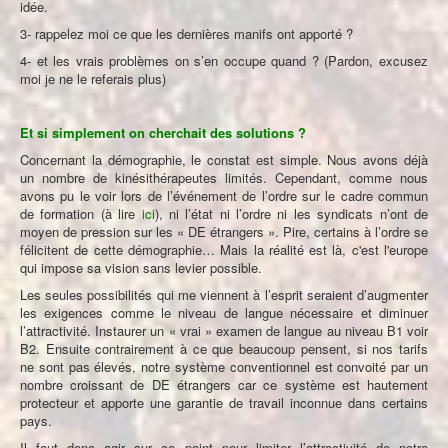
idée.
3- rappelez moi ce que les dernières manifs ont apporté ?
4- et les vrais problèmes on s’en occupe quand ? (Pardon, excusez
moi je ne le referais plus)
Et si simplement on cherchait des solutions ?
Concernant la démographie, le constat est simple. Nous avons déjà
un nombre de kinésithérapeutes limités. Cependant, comme nous
avons pu le voir lors de l’événement de l’ordre sur le cadre commun
de formation (à lire
ici
), ni l’état ni l’ordre ni les syndicats n’ont de
moyen de pression sur les « DE étrangers ». Pire, certains à l’ordre se
félicitent de cette démographie… Mais la réalité est là, c'est l'europe
qui impose sa vision sans levier possible.
Les seules possibilités qui me viennent à l’esprit seraient d’augmenter
les exigences comme le niveau de langue nécessaire et diminuer
l’attractivité. Instaurer un « vrai » examen de langue au niveau B1 voir
B2. Ensuite contrairement à ce que beaucoup pensent, si nos tarifs
ne sont pas élevés, notre système conventionnel est convoité par un
nombre croissant de DE étrangers car ce système est hautement
protecteur et apporte une garantie de travail inconnue dans certains
pays.
Il faut donc agir sur ce point pour limiter l’attractivité de notre