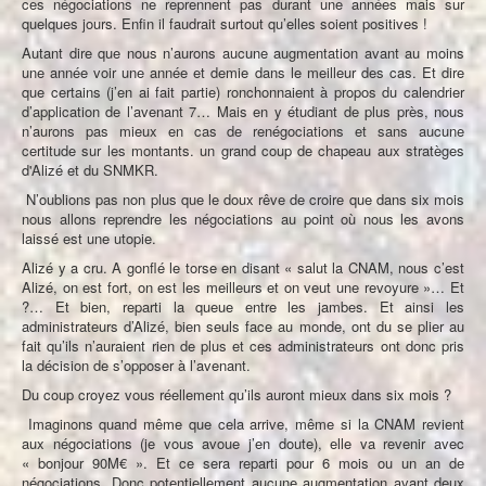
ces négociations ne reprennent pas durant une années mais sur
quelques jours. Enfin il faudrait surtout qu’elles soient positives !
Autant dire que nous n’aurons aucune augmentation avant au moins
une année voir une année et demie dans le meilleur des cas. Et dire
que certains (j’en ai fait partie) ronchonnaient à propos du calendrier
d’application de l’avenant 7… Mais en y étudiant de plus près, nous
n’aurons pas mieux en cas de renégociations et sans aucune
certitude sur les montants. un grand coup de chapeau aux stratèges
d'Alizé et du SNMKR.
N’oublions pas non plus que le doux rêve de croire que dans six mois
nous allons reprendre les négociations au point où nous les avons
laissé est une utopie.
Alizé y a cru. A gonflé le torse en disant « salut la CNAM, nous c’est
Alizé, on est fort, on est les meilleurs et on veut une revoyure »… Et
?… Et bien, reparti la queue entre les jambes. Et ainsi les
administrateurs d’Alizé, bien seuls face au monde, ont du se plier au
fait qu’ils n’auraient rien de plus et ces administrateurs ont donc pris
la décision de s’opposer à l’avenant.
Du coup croyez vous réellement qu’ils auront mieux dans six mois ?
Imaginons quand même que cela arrive, même si la CNAM revient
aux négociations (je vous avoue j’en doute), elle va revenir avec
« bonjour 90M€ ». Et ce sera reparti pour 6 mois ou un an de
négociations. Donc potentiellement aucune augmentation avant deux