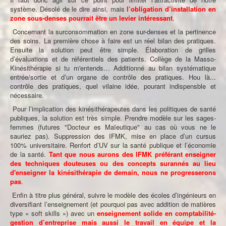
système. Désolé de le dire ainsi, mais
l’obligation d’installation en
zone sous-denses pourrait être un levier intéressant
.
Concernant la surconsommation en zone sur-denses et la pertinence
des soins. La première chose à faire est un réel bilan des pratiques.
Ensuite la solution peut être simple. Élaboration de grilles
d’évaluations et de référentiels des patients. Collège de la Masso-
Kinésithérapie si tu m'entends… Additionné au bilan systématique
entrée/sortie et d’un organe de contrôle des pratiques. Hou là...
contrôle des pratiques, quel vilaine idée, pourant indispensble et
nécessaire.
Pour l’implication des kinésithérapeutes dans les politiques de santé
publiques, la solution est très simple. Prendre modèle sur les sages-
femmes (futures "Docteur es Maïeutique" au cas où vous ne le
sauriez pas). Suppression des IFMK, mise en place d’un cursus
100% universitaire. Renfort d’UV sur la santé publique et l’économie
de la santé.
Tant que nous aurons des IFMK préférant enseigner
des techniques douteuses ou des concepts surannés au lieu
d'enseigner la kinésithérapie de demain, nous ne progresserons
pas
.
Enfin à titre plus général, suivre le modèle des écoles d’ingénieurs en
diversifiant l’enseignement (et pourquoi pas avec addition de matières
type « soft skills ») avec un
enseignement solide en comptabilité-
gestion d’entreprise mais aussi le travail en équipe et la