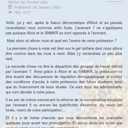
Written by
Vincent Jallu
À propos
Published: 25 January 2023
Hits: 6157
Voilà, ça y est, après le fiasco démocratique d’Alizé et sa pseudo
consultation nous sommes enfin fixés. L’avenant 7 ne s’appliquera
pas puisque Alizé et le SNMKR se sont opposés à l’avenant.
Mais alors où allons nous et quel est l’avenir de notre profession ?
La première chose à noter est bien sur le gel tarifaire dont nous allons
être victime dans les mois à venir. Mais j’y reviendrais un peu plus
tard.
La seconde chose va être la disparition des groupes de travail définis
par l’avenant 7. Ainsi grâce à Alizé et au SNMKR, la profession va
être écarté des discussions de régulation démographiques et surtout
des conditions d’accès à notre profession des futurs étudiants ainsi
que du financement de leurs études. Ce sont donc les administratifs
qui vont décider à notre place.
Il en est de même concernant la réforme de la nomenclature introduite
par l'avenant 5 ou encore les spécificités d'exercice. Au revoir les
kinés, merci de votre participation...
Et il y a de fortes chances que nous découvrirons les avancées
quelques jours avant leur promulgation. Et aucun doute sur le fait que
ce sera pareil pour la nouvelle nomenclature…