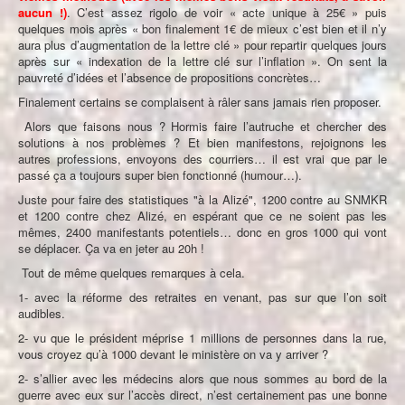
aucun !)
. C’est assez rigolo de voir « acte unique à 25€ » puis
quelques mois après « bon finalement 1€ de mieux c’est bien et il n’y
aura plus d’augmentation de la lettre clé » pour repartir quelques jours
après sur « indexation de la lettre clé sur l’inflation ». On sent la
pauvreté d’idées et l’absence de propositions concrètes…
Finalement certains se complaisent à râler sans jamais rien proposer.
Alors que faisons nous ? Hormis faire l’autruche et chercher des
solutions à nos problèmes ? Et bien manifestons, rejoignons les
autres professions, envoyons des courriers… il est vrai que par le
passé ça a toujours super bien fonctionné (humour…).
Juste pour faire des statistiques "à la Alizé", 1200 contre au SNMKR
et 1200 contre chez Alizé, en espérant que ce ne soient pas les
mêmes, 2400 manifestants potentiels… donc en gros 1000 qui vont
se déplacer. Ça va en jeter au 20h !
Tout de même quelques remarques à cela.
1- avec la réforme des retraites en venant, pas sur que l’on soit
audibles.
2- vu que le président méprise 1 millions de personnes dans la rue,
vous croyez qu’à 1000 devant le ministère on va y arriver ?
2- s’allier avec les médecins alors que nous sommes au bord de la
guerre avec eux sur l’accès direct, n’est certainement pas une bonne