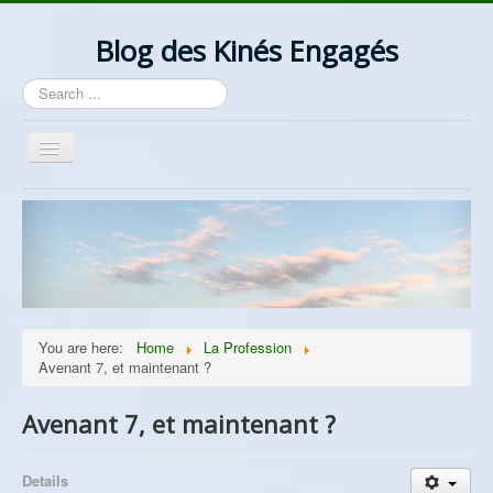
Blog des Kinés Engagés
Search
...
Toggle
Navigation
Bienvenue
Actualités
La Profession
Les Idées
You are here:
Home
La Profession
Ordre/Contre Ordre
Avenant 7, et maintenant ?
Les Syndicats
Avenant 7, et maintenant ?
Lantzelot
Divers
Details