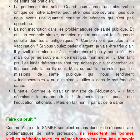
de soins par praticien…
La pertinence des soins. Quand nous aurons une observation
critique de notre activité, peut être nous apercevrons nous que
nous avons une quantité certaine de séances qui n’est pas
opportune.
La non inscription dans les problématiques de santé publique. Et
oui, un exemple simple, combien d’entre nous ont fait à grande
échelle des tests antigéniques ? Combien ont participé à la
vaccination ? Si vous voulez parler d’argent, je vais être très clair,
il y avait une mine d’or à aller chercher et peu y sont allés. Ha
mais oui je me souviens « ce n’est pas mon métier »… Ben tant
pis. Les kinésithérapeutes sont trop riches pour aller chercher les
financements là où ils sont. Mais surtout ils ne voient pas les
missions de santé publique qui nous rendraient
« indispensables » ou à minima « utiles » dans le système de
santé.
L’inertie. Comme le disait un ministre de l’éducation, « il faut
dégraisser le mammouth » ! Je pensais qu’il parlait des
l’éducation nationale… Mais en fait non, il parlait de la santé !
Faire du bruit ?
Comme Alizé et le SNMKR semblent ne pas donner de réponses aux
problématiques de notre profession,
ils ressortent les bonnes
vieilles méthodes (avec les mêmes bons vieux résultats, à savoir