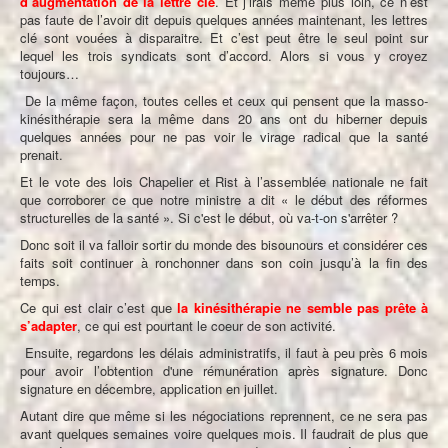
d’augmentation de la lettre clé
. Et j’irais même plus loin, ce n’est
pas faute de l’avoir dit depuis quelques années maintenant, les lettres
clé sont vouées à disparaitre. Et c’est peut être le seul point sur
lequel les trois syndicats sont d’accord. Alors si vous y croyez
toujours…
De la même façon, toutes celles et ceux qui pensent que la masso-
kinésithérapie sera la même dans 20 ans ont du hiberner depuis
quelques années pour ne pas voir le virage radical que la santé
prenait.
Et le vote des lois Chapelier et Rist à l’assemblée nationale ne fait
que corroborer ce que notre ministre a dit « le début des réformes
structurelles de la santé ». Si c'est le début, où va-t-on s'arrêter ?
Donc soit il va falloir sortir du monde des bisounours et considérer ces
faits soit continuer à ronchonner dans son coin jusqu’à la fin des
temps.
Ce qui est clair c’est que
la kinésithérapie ne semble pas prête à
s’adapter
, ce qui est pourtant le coeur de son activité.
Ensuite, regardons les délais administratifs, il faut à peu près 6 mois
pour avoir l’obtention d'une rémunération après signature. Donc
signature en décembre, application en juillet.
Autant dire que même si les négociations reprennent, ce ne sera pas
avant quelques semaines voire quelques mois. Il faudrait de plus que