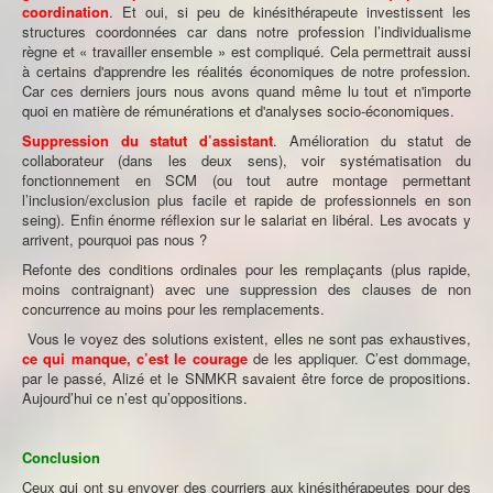
coordination
. Et oui, si peu de kinésithérapeute investissent les
structures coordonnées car dans notre profession l’individualisme
règne et « travailler ensemble » est compliqué. Cela permettrait aussi
à certains d'apprendre les réalités économiques de notre profession.
Car ces derniers jours nous avons quand même lu tout et n'importe
quoi en matière de rémunérations et d'analyses socio-économiques.
Suppression du statut d’assistant
. Amélioration du statut de
collaborateur (dans les deux sens), voir systématisation du
fonctionnement en SCM (ou tout autre montage permettant
l’inclusion/exclusion plus facile et rapide de professionnels en son
seing). Enfin énorme réflexion sur le salariat en libéral. Les avocats y
arrivent, pourquoi pas nous ?
Refonte des conditions ordinales pour les remplaçants (plus rapide,
moins contraignant) avec une suppression des clauses de non
concurrence au moins pour les remplacements.
Vous le voyez des solutions existent, elles ne sont pas exhaustives,
ce qui manque, c’est le courage
de les appliquer. C’est dommage,
par le passé, Alizé et le SNMKR savaient être force de propositions.
Aujourd’hui ce n’est qu’oppositions.
Conclusion
Ceux qui ont su envoyer des courriers aux kinésithérapeutes pour des