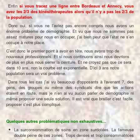
Enfin
si vous tracez une ligne entre Bordeaux et Annecy, vous
avez les 2/3 des kinésithérapeutes alors qu’il n’y a pas les 2/3 de
la population
.
Donc oui, si vous ne l’aviez pas encore compris nous avons un
énorme problème de démographie. Et vu que nous ne sommes pas
assez matures pour nous en occuper, j’ai bien peur que l’état ne s’en
occupe à notre place.
C’est donc le premier point à avoir en tête, nous avons trop de
nouveaux professionnels. Et si nous continuons ainsi nous devrions
de plus en plus nous serrer la ceinture. Et ne croyez pas que ce sera
dans 10 ans, non la courbe est exponentielle. D’ici 3 ans notre
population sera un vrai problème.
Dans tous les cas j’ai vu beaucoup d'opposants à l'avenant 7, des
gens, des groupes ou même des syndicats dire que les actions
étaient en route, mais je n’en ai vu aucun parler de démographie ni
même proposer une seule solution. Il est vrai que brailler c’est facile,
proposer c’est plus compliqué.
Quelques autres problématiques non exhaustives…
La surconsommation de soins en zone surdotées. La fameuse
double peine de ces zones. Trops denses et trop consommatrices