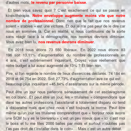
d’autres mots,
le revenu par personne baisse
.
Et bien vous savez quoi ? C’est exactement ce qui se passe en
kinésithérapie.
Notre enveloppe augmente moins vite que notre
nombre de professionnel.
Donc rien que le fait que nos revenus
soient « stables » est une victoire. Et oui je n'ai pas peur de le dire car
nous en sommes là. Car en réalité, si nous continuons de la sorte
sans réagir face à la démographie, nos revenus devrons diminuer.
Vous avez bien lu,
nos revenus devrons diminuer
.
En 2018 nous étions 73 550 libéraux. En 2022 nous étions 83
196 soit 13,11% d’augmentation du nombre de professionnels en
4 ans, c’est extrêmement inquiétant. Croyez vous réellement que
notre budget a lui aussi augmenté de 13% ? Et bien non.
Pire, si l'on regarde le nombre de lieux d'exercices déclarés. 74 184 en
2018 et 94 754 en 2022. Soit 27,73% d'augmentation ave ce qui est
beaucoup plus inquiétant +45,84% d’assistanats sur la même période.
Peut être un jour nous parlerons sérieusement de cet esclavagisme
en col blanc. Et peut être un jour, les « titulaires » comprendrons que
dans les autres professions l’assistanat a totalement disparu ou tend
à disparaitre mais que chez nous c’est toujours la norme. Peut être
même qu’un jour les titulaires comprendront que « bonjour nous avons
une SCM tu y es le bienvenu » c’est un peu mieux que « ici c’est moi
le boss et tu me files 2000 balles par mois et surtout n’oublies pas
t’as pas droit de t’installer dans le coin»… Mais c’est un autre débat.