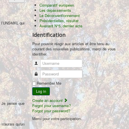
Comparatif européen
Les dépassements
Le Déconventionnement
Présidentielles, résultat.
st l’UNSMKL qui
Avenant N°5, dernier acte
Identification
Pour pouvoir réagir aux articles et être tenu au
courant des nouvelles publications, merci de vous
identifier.
Username
Password
Remember Me
Log in
Create an account
e. Je pense que
Forgot your username?
Forgot your password?
Merci pour votre participation.
n'aurais qu'un