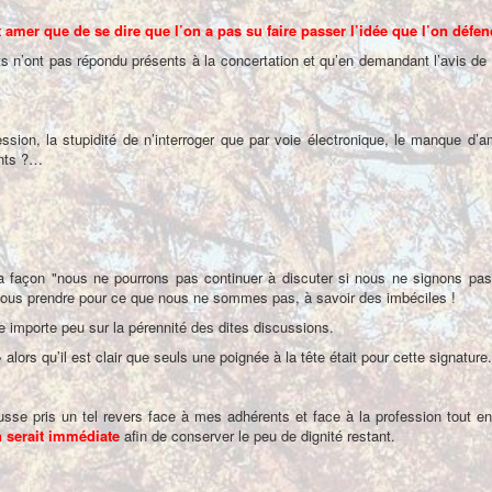
 amer que de se dire que l’on a pas su faire passer l’idée que l’on défen
ts n’ont pas répondu présents à la concertation et qu’en demandant l’avis de 
ssion, la stupidité de n’interroger que par voie électronique, le manque d’amb
ints ?…
 façon "nous ne pourrons pas continuer à discuter si nous ne signons pas",
nous prendre pour ce que nous ne sommes pas, à savoir des imbéciles !
e importe peu sur la pérennité des dites discussions.
lors qu’il est clair que seuls une poignée à la tête était pour cette signature.
usse pris un tel revers face à mes adhérents et face à la profession tout enti
 serait immédiate
afin de conserver le peu de dignité restant.