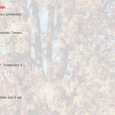
dait
…
la « profession
ition, l’erreur
 finalement il
ère (oui il est