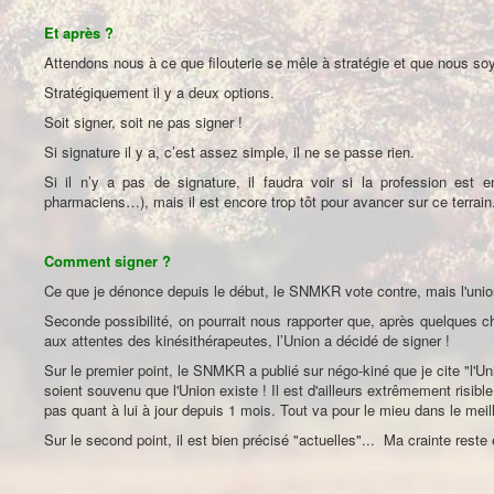
Et après ?
Attendons nous à ce que filouterie se mêle à stratégie et que nous soy
Stratégiquement il y a deux options.
Soit signer, soit ne pas signer !
Si signature il y a, c’est assez simple, il ne se passe rien.
Si il n’y a pas de signature, il faudra voir si la profession est e
pharmaciens…), mais il est encore trop tôt pour avancer sur ce terrain
Comment signer ?
Ce que je dénonce depuis le début, le SNMKR vote contre, mais l'union 
Seconde possibilité, on pourrait nous rapporter que, après quelques 
aux attentes des kinésithérapeutes, l’Union a décidé de signer !
Sur le premier point, le SNMKR a publié sur négo-kiné que je cite "l'Un
soient souvenu que l'Union existe ! Il est d'ailleurs extrêmement risibl
pas quant à lui à jour depuis 1 mois. Tout va pour le mieu dans le mei
Sur le second point, il est bien précisé "actuelles"... Ma crainte reste e