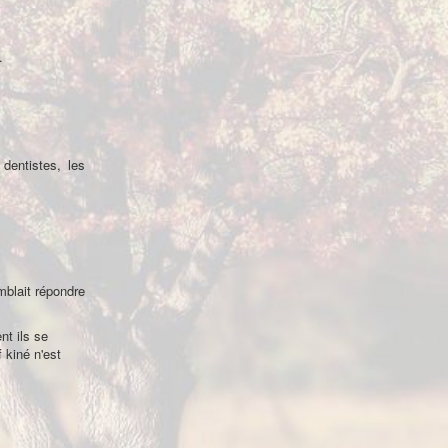
.
 dentistes, les
mblait répondre
nt ils se
 kiné n'est