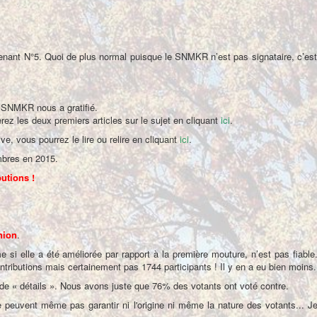
venant N°5. Quoi de plus normal puisque le SNMKR n’est pas signataire, c’e
 SNMKR nous a gratifié.
ez les deux premiers articles sur le sujet en cliquant
ici
.
e, vous pourrez le lire ou relire en cliquant
ici
.
embres en 2015.
utions !
nion
.
e si elle a été améliorée par rapport à la première mouture, n’est pas fiabl
ontributions mais certainement pas 1744 participants ! Il y en a eu bien moins.
de « détails ». Nous avons juste que 76% des votants ont voté contre.
euvent même pas garantir ni l'origine ni même la nature des votants... Je 