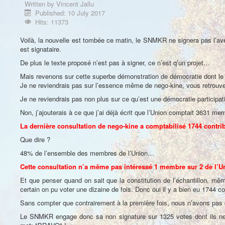
Written by
Vincent Jallu
Published: 10 July 2017
Hits: 11373
Voilà, la nouvelle est tombée ce matin, le SNMKR ne signera pas l’a
est signataire.
De plus le texte proposé n’est pas à signer, ce n’est q’un projet…
Mais revenons sur cette superbe démonstration de démocratie dont le
Je ne reviendrais pas sur l’essence même de nego-kine, vous retrouver
Je ne reviendrais pas non plus sur ce qu’est une démocratie participativ
Non, j’ajouterais à ce que j’ai déjà écrit que l’Union comptait 3631 m
La dernière consultation de nego-kine a comptabilisé 1744 contrib
Que dire ?
48% de l’ensemble des membres de l’Union…
Cette consultation n’a même pas intéressé 1 membre sur 2 de l’U
Et que penser quand on sait que la constitution de l’échantillon, mêm
certain on pu voter une dizaine de fois. Donc oui il y a bien eu 1744 c
Sans compter que contrairement à la première fois, nous n’avons pas 
Le SNMKR engage donc sa non signature sur 1325 votes dont ils ne p