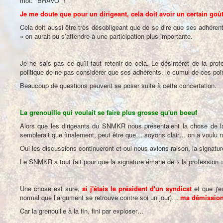
mot: "BRAVO" !
Je me doute que pour un dirigeant, cela doit avoir un certain goût
Cela doit aussi être très désobligeant que de se dire que ses adhéren
» on aurait pu s’attendre à une participation plus importante.
Je ne sais pas ce qu’il faut retenir de cela. Le désintérêt de la profe
politique de ne pas considérer que ses adhérents, le cumul de ces po
Beaucoup de questions peuvent se poser suite à cette concertation.
La grenouille qui voulait se faire plus grosse qu'un boeuf
Alors que les dirigeants du SNMKR nous présentaient la chose de la
semblerait que finalement, peut être que… soyons clair… on a voulu 
Oui les discussions continueront et oui nous avions raison, la signatur
Le SNMKR a tout fait pour que la signature émane de « la profession » a
Une chose est sure,
si j'étais le président d'un syndicat
et que j'e
normal que l’argument se retrouve contre soi un jour)…
ma démission
Car la grenouille à la fin, fini par exploser…