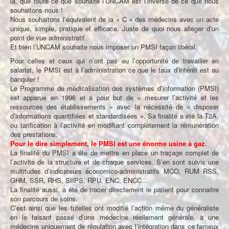
là, que toute ce que souhaite l’UNCAM est l’inverse de ce que nous
souhaitons nous !
Nous souhaitons l’équivalent de la « C » des médecins avec un acte
unique, simple, pratique et efficace. Juste de quoi nous alléger d’un
point de vue administratif.
Et bien l’UNCAM souhaite nous imposer un PMSI façon libéral.
Pour celles et ceux qui n’ont pas eu l’opportunité de travailler en
salariat, le PMSI est à l’administration ce que le taux d’intérêt est au
banquier !
Le Programme de médicalisation des systèmes d’information (PMSI)
est apparue en 1996 et a pour but de « mesurer l’activité et les
ressources des établissements » avec la nécessité de « disposer
d’informations quantifiées et standardisées ». Sa finalité a été la T2A,
ou tarification à l’activité en modifiant complètement la rémunération
des prestations.
Pour le dire simplement, le PMSI est une énorme usine à gaz
.
La finalité du PMSI a été de mettre en place un traçage complet de
l’activité de la structure et de chaque services. S’en sont suivis une
multitudes d’indicateurs économico-administratifs MCO, RUM RSS,
GHM, SSR, RHS, SIIPS, RPU, ENC, ENCC…
La finalité aussi, a été de tracer directement le patient pour connaitre
son parcours de soins.
C’est ainsi que les tutelles ont modifié l’action même du généraliste
en le faisant passé d’une médecine réellement générale, à une
médecine uniquement de régulation avec l’intégration dans ce fameux