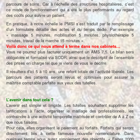
parcours de soins. Car à l’échelle des structures hospitalières, c’est
ce mode de fonctionnement qui a été le plus performants au regard
des coûts pour suivre un patient.
En pratique, à notre échelle le PMSI s’est traduit par le remplissage
d’un formulaire détaillé des actes et du temps dédié. Par exemple
« massage 5 minutes, mobilisation 5 minutes, physiothérapie 5
minutes, travail de la marche 15 minutes ».
Voilà donc ce qui nous attend à terme dans nos cabinets…
Vous ne pourrez plus facturer uniquement un AMS 7,5. Le bilan sera
obligatoire et formalisé via SCOR, ainsi que le descriptif de l’ensemble
des prises en charge tel que je viens de vous le décrire.
Il résultera d’ici 5 à 10 ans, une refont totale de l’activité libérale. Les
parcours des patients seront revus et optimisés pour assurer la
maîtrise comptable parfaite aux yeux des tutelles.
L’avenir dans tout cela ?
L’avenir est simple et limpide. Les tutelles souhaitent supprimer les
tarifications à l’acte, organiser le maillage des professionnels, les
contraindre à une activité temporelle maitrisée et contrôler de A à Z ce
que nous faisons.
Pour cela, elles organisent le paiement au forfaits. Forfaits qui seront
directement liés à cette fameuse nouvelle nomenclature. Dans
quelques temps vous aurez simplement des objectifs. « Faites 2000