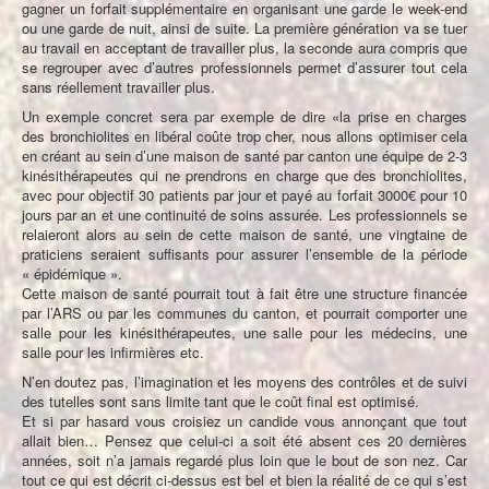
gagner un forfait supplémentaire en organisant une garde le week-end
ou une garde de nuit, ainsi de suite. La première génération va se tuer
au travail en acceptant de travailler plus, la seconde aura compris que
se regrouper avec d’autres professionnels permet d’assurer tout cela
sans réellement travailler plus.
Un exemple concret sera par exemple de dire «la prise en charges
des bronchiolites en libéral coûte trop cher, nous allons optimiser cela
en créant au sein d’une maison de santé par canton une équipe de 2-3
kinésithérapeutes qui ne prendrons en charge que des bronchiolites,
avec pour objectif 30 patients par jour et payé au forfait 3000€ pour 10
jours par an et une continuité de soins assurée. Les professionnels se
relaieront alors au sein de cette maison de santé, une vingtaine de
praticiens seraient suffisants pour assurer l’ensemble de la période
« épidémique ».
Cette maison de santé pourrait tout à fait être une structure financée
par l’ARS ou par les communes du canton, et pourrait comporter une
salle pour les kinésithérapeutes, une salle pour les médecins, une
salle pour les infirmières etc.
N’en doutez pas, l’imagination et les moyens des contrôles et de suivi
des tutelles sont sans limite tant que le coût final est optimisé.
Et si par hasard vous croisiez un candide vous annonçant que tout
allait bien… Pensez que celui-ci a soit été absent ces 20 dernières
années, soit n’a jamais regardé plus loin que le bout de son nez. Car
tout ce qui est décrit ci-dessus est bel et bien la réalité de ce qui s’est