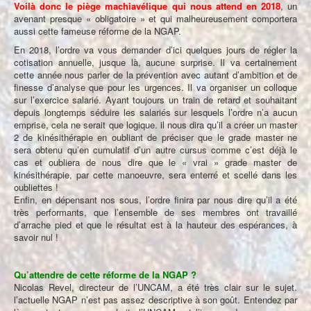
Voilà donc le piège machiavélique qui nous attend en 2018
, un
avenant presque « obligatoire » et qui malheureusement comportera
aussi cette fameuse réforme de la NGAP.
En 2018, l’ordre va vous demander d’ici quelques jours de régler la
cotisation annuelle, jusque là, aucune surprise. Il va certainement
cette année nous parler de la prévention avec autant d’ambition et de
finesse d’analyse que pour les urgences. Il va organiser un colloque
sur l’exercice salarié. Ayant toujours un train de retard et souhaitant
depuis longtemps séduire les salariés sur lesquels l’ordre n’a aucun
emprise, cela ne serait que logique. il nous dira qu’il a créer un master
2 de kinésithérapie en oubliant de préciser que le grade master ne
sera obtenu qu’en cumulatif d’un autre cursus comme c’est déjà le
cas et oubliera de nous dire que le « vrai » grade master de
kinésithérapie, par cette manoeuvre, sera enterré et scellé dans les
oubliettes !
Enfin, en dépensant nos sous, l’ordre finira par nous dire qu’il a été
très performants, que l’ensemble de ses membres ont travaillé
d’arrache pied et que le résultat est à la hauteur des espérances, à
savoir nul !
Qu’attendre de cette réforme de la NGAP ?
Nicolas Revel, directeur de l’UNCAM, a été très clair sur le sujet.
l’actuelle NGAP n’est pas assez descriptive à son goût. Entendez par