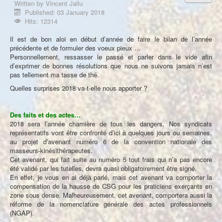
Written by
Vincent Jallu
À propos
Published: 03 January 2018
Hits: 12314
Il est de bon aloi en début d’année de faire le bilan de l’année
précédente et de formuler des voeux pieux …
Personnellement, ressasser le passé et parler dans le vide afin
d’exprimer de bonnes résolutions que nous ne suivons jamais n’est
pas tellement ma tasse de thé.
Quelles surprises 2018 va-t-elle nous apporter ?
Des faits et des actes…
2018 sera l’année charnière de tous les dangers. Nos syndicats
représentatifs vont être confronté d’ici à quelques jours ou semaines,
au projet d’avenant numéro 6 de la convention nationale des
masseurs-kinésithérapeutes.
Cet avenant, qui fait suite au numéro 5 tout frais qui n’a pas encore
été validé par les tutelles, devra quasi obligatoirement être signé.
En effet, je vous en ai déjà parlé, mais cet avenant va comporter la
compensation de la hausse de CSG pour les praticiens exerçants en
zone sous dense. Malheureusement, cet avenant, comportera aussi la
réforme de la nomenclature générale des actes professionnels
(NGAP).