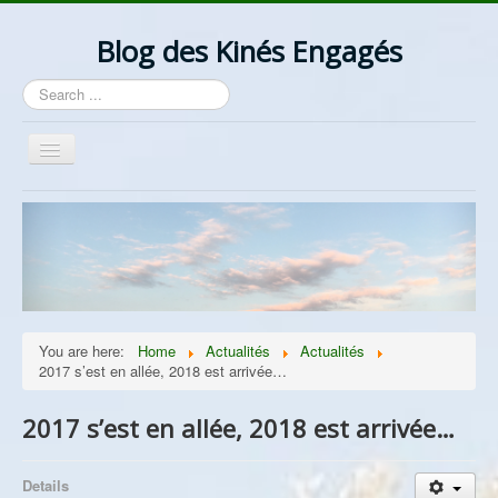
Blog des Kinés Engagés
Search
...
Toggle
Navigation
Bienvenue
Actualités
La Profession
Les Idées
You are here:
Home
Actualités
Actualités
Ordre/Contre Ordre
2017 s’est en allée, 2018 est arrivée…
Les Syndicats
2017 s’est en allée, 2018 est arrivée…
Lantzelot
Divers
Details