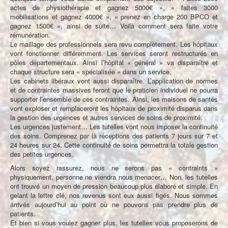
actes de physiothérapie et gagnez 5000€ », « faites 3000
mobilisations et gagnez 4000€ », « prenez en charge 200 BPCO et
gagnez 1500€ », ainsi de suite… Voilà comment sera faite votre
rémunération.
Le maillage des professionnels sera revu complètement. Les hôpitaux
vont fonctionner différemment. Les services seront restructurés en
pôles départementaux. Ainsi l’hôpital « général » va disparaître et
chaque structure sera « spécialisée » dans un service.
Les cabinets libéraux vont aussi disparaître. L’application de normes
et de contraintes massives feront que le praticien individuel ne pourra
supporter l’ensemble de ces contraintes. Ainsi, les maisons de santés
vont exploser et remplaceront les hôpitaux de proximité disparus dans
la gestion des urgences et autres services de soins de proximité.
Les urgences justement… Les tutelles vont nous imposer la continuité
des soins. Comprenez par là réceptions des patients 7 jours sur 7 et
24 heures sur 24. Cette continuité de soins permettra la totale gestion
des petites urgences.
Alors soyez rassurez, nous ne serons pas « contraints »
physiquement, personne ne viendra nous menacer… Non, les tutelles
ont trouvé un moyen de pression beaucoup plus élaboré et simple. En
gelant la lettre clé, nos revenus sont eux aussi figés. Nous sommes
arrivés aujourd’hui au point où ne pouvons pas prendre plus de
patients.
Et bien si vous voulez gagner plus, les tutelles vous proposerons de