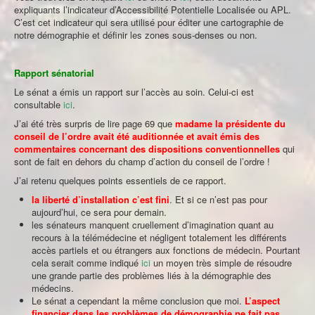
expliquants l’indicateur d’Accessibilité Potentielle Localisée ou APL.
C’est cet indicateur qui sera utilisé pour éditer une cartographie de
notre démographie et définir les zones sous-denses ou non.
Rapport sénatorial
Le sénat a émis un rapport sur l’accès au soin. Celui-ci est
consultable
ici
.
J’ai été très surpris de lire page 69 que
madame la présidente du
conseil de l’ordre avait été auditionnée et avait émis des
commentaires concernant des dispositions conventionnelles
qui
sont de fait en dehors du champ d’action du conseil de l’ordre !
J’ai retenu quelques points essentiels de ce rapport.
la liberté d’installation c’est fini
. Et si ce n’est pas pour
aujourd’hui, ce sera pour demain.
les sénateurs manquent cruellement d’imagination quant au
recours à la télémédecine et négligent totalement les différents
accès partiels et ou étrangers aux fonctions de médecin. Pourtant
cela serait comme indiqué
ici
un moyen très simple de résoudre
une grande partie des problèmes liés à la démographie des
médecins.
Le sénat a cependant la même conclusion que moi.
L’aspect
financier dans les problèmes de démographie ne fait pas