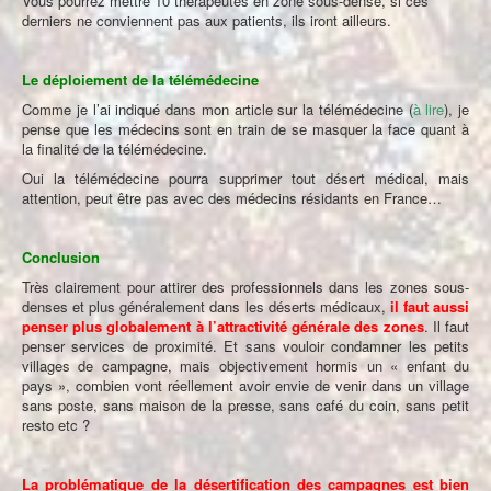
Vous pourrez mettre 10 thérapeutes en zone sous-dense, si ces
derniers ne conviennent pas aux patients, ils iront ailleurs.
Le déploiement de la télémédecine
Comme je l’ai indiqué dans mon article sur la télémédecine (
à lire
), je
pense que les médecins sont en train de se masquer la face quant à
la finalité de la télémédecine.
Oui la télémédecine pourra supprimer tout désert médical, mais
attention, peut être pas avec des médecins résidants en France…
Conclusion
Très clairement pour attirer des professionnels dans les zones sous-
denses et plus généralement dans les déserts médicaux,
il faut aussi
penser plus globalement à l’attractivité générale des zones
. Il faut
penser services de proximité. Et sans vouloir condamner les petits
villages de campagne, mais objectivement hormis un « enfant du
pays », combien vont réellement avoir envie de venir dans un village
sans poste, sans maison de la presse, sans café du coin, sans petit
resto etc ?
La problématique de la désertification des campagnes est bien