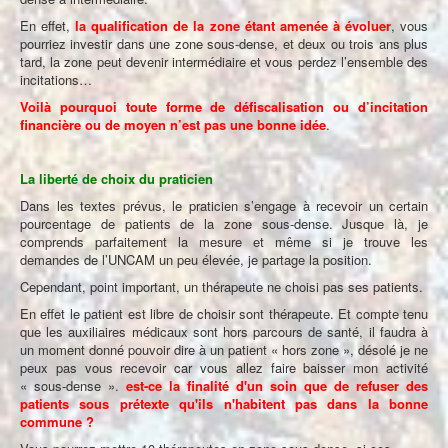
En effet,
la qualification de la zone étant amenée à évoluer
, vous
pourriez investir dans une zone sous-dense, et deux ou trois ans plus
tard, la zone peut devenir intermédiaire et vous perdez l’ensemble des
incitations…
Voilà pourquoi toute forme de défiscalisation ou d’incitation
financière ou de moyen n’est pas une bonne idée
.
La liberté de choix du praticien
Dans les textes prévus, le praticien s’engage à recevoir un certain
pourcentage de patients de la zone sous-dense. Jusque là, je
comprends parfaitement la mesure et même si je trouve les
demandes de l’UNCAM un peu élevée, je partage la position.
Cependant, point important, un thérapeute ne choisi pas ses patients.
En effet le patient est libre de choisir sont thérapeute. Et compte tenu
que les auxiliaires médicaux sont hors parcours de santé, il faudra à
un moment donné pouvoir dire à un patient « hors zone », désolé je ne
peux pas vous recevoir car vous allez faire baisser mon activité
« sous-dense ».
est-ce la finalité d'un soin que de refuser des
patients sous prétexte qu'ils n'habitent pas dans la bonne
commune ?