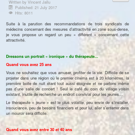
Written by
Vincent Jallu
À propos
Published: 21 July 2017
Hits: 8011
Suite à la parution des recommandations de trois syndicats de
médecins concernant des mesures d’attractivité en zone sous-dense,
je vous propose un regard un peu « différent » concernant cette
attractivité.
Dressons un portrait « ironique » du thérapeute...
Quand vous avez 25 ans
Vous ne souhaitez que vous amuser, profiter de la vie. Difficile de se
projeter dans une région où le premier cinéma est à 20 kilomètres, la
première boite de nuit étant tout aussi éloignée et ne parlons même
pas d’une salle de concert ! Seul le café du coin du village voisin
existant, inutile de recherche un endroit convivial pour les jeunes…
Le thérapeute « jeune » est le plus volatile, peu envie de s’installer,
insouciance, peu de besoins financiers et pour lui, aller s’enterrer dans
un mouroir sera difficile.
Quand vous avez entre 30 et 40 ans