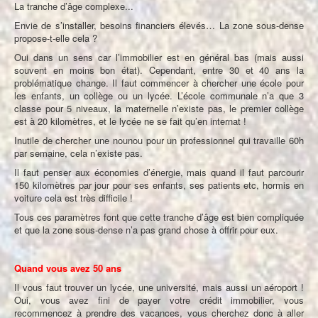
La tranche d’âge complexe...
Envie de s’installer, besoins financiers élevés… La zone sous-dense
propose-t-elle cela ?
Oui dans un sens car l’immobilier est en général bas (mais aussi
souvent en moins bon état). Cependant, entre 30 et 40 ans la
problématique change. Il faut commencer à chercher une école pour
les enfants, un collège ou un lycée. L’école communale n’a que 3
classe pour 5 niveaux, la maternelle n’existe pas, le premier collège
est à 20 kilomètres, et le lycée ne se fait qu’en internat !
Inutile de chercher une nounou pour un professionnel qui travaille 60h
par semaine, cela n’existe pas.
Il faut penser aux économies d’énergie, mais quand il faut parcourir
150 kilomètres par jour pour ses enfants, ses patients etc, hormis en
voiture cela est très difficile !
Tous ces paramètres font que cette tranche d’âge est bien compliquée
et que la zone sous-dense n’a pas grand chose à offrir pour eux.
Quand vous avez 50 ans
Il vous faut trouver un lycée, une université, mais aussi un aéroport !
Oui, vous avez fini de payer votre crédit immobilier, vous
recommencez à prendre des vacances, vous cherchez donc à aller