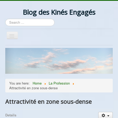
Blog des Kinés Engagés
Search
...
Toggle
Navigation
Bienvenue
Actualités
La Profession
Les Idées
You are here:
Home
La Profession
Ordre/Contre Ordre
Attractivité en zone sous-dense
Les Syndicats
Attractivité en zone sous-dense
Lantzelot
Divers
Details