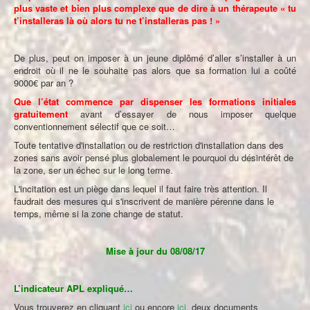
plus vaste et bien plus complexe que de dire à un thérapeute « tu
t’installeras là où alors tu ne t’installeras pas ! »
De plus, peut on imposer à un jeune diplômé d’aller s’installer à un
endroit où il ne le souhaite pas alors que sa formation lui a coûté
9000€ par an ?
Que l’état commence par dispenser les formations initiales
gratuitement
avant d’essayer de nous imposer quelque
conventionnement sélectif que ce soit…
Toute tentative d'installation ou de restriction d'installation dans des
zones sans avoir pensé plus globalement le pourquoi du désintérêt de
la zone, ser un échec sur le long terme.
L'incitation est un piège dans lequel il faut faire très attention. Il
faudrait des mesures qui s'inscrivent de manière pérenne dans le
temps, même si la zone change de statut.
Mise à jour du 08/08/17
L’indicateur APL expliqué…
Vous trouverez en cliquant
ici
ou encore
ici
, deux documents