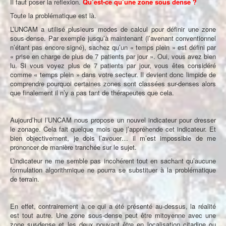
Il faut poser la réflexion.
Qu’est-ce qu’une zone sous dense ?
Toute la problématique est là.
L’UNCAM a utilisé plusieurs modes de calcul pour définir une zone
sous-dense. Par exemple jusqu’à maintenant (l’avenant conventionnel
n’étant pas encore signé), sachez qu’un « temps plein » est défini par
« prise en charge de plus de 7 patients par jour ». Oui, vous avez bien
lu. Si vous voyez plus de 7 patients par jour, vous êtes considéré
comme « temps plein » dans votre secteur. Il devient donc limpide de
comprendre pourquoi certaines zones sont classées sur-denses alors
que finalement il n’y a pas tant de thérapeutes que cela.
Aujourd’hui l’UNCAM nous propose un nouvel indicateur pour dresser
le zonage. Cela fait quelque mois que j’appréhende cet indicateur. Et
bien objectivement, je dois l’avouer… il m’est impossible de me
prononcer de manière tranchée sur le sujet.
L’indicateur ne me semble pas incohérent tout en sachant qu’aucune
formulation algorithmique ne pourra se substituer à la problématique
de terrain.
En effet, contrairement à ce qui a été présenté au-dessus, la réalité
est tout autre. Une zone sous-dense peut être mitoyenne avec une
zone sur-dense et les deux pouvant être en localisation citadine ou