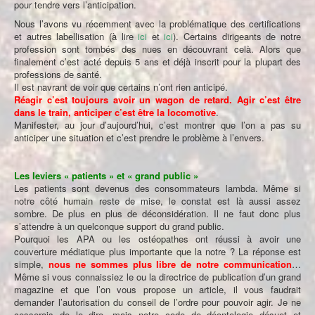
pour tendre vers l’anticipation.
Nous l’avons vu récemment avec la problématique des certifications
et autres labellisation (à lire
ici
et
ici
). Certains dirigeants de notre
profession sont tombés des nues en découvrant celà. Alors que
finalement c’est acté depuis 5 ans et déjà inscrit pour la plupart des
professions de santé.
Il est navrant de voir que certains n’ont rien anticipé.
Réagir c’est toujours avoir un wagon de retard. Agir c’est être
dans le train, anticiper c’est être la locomotive
.
Manifester, au jour d’aujourd’hui, c’est montrer que l’on a pas su
anticiper une situation et c’est prendre le problème à l’envers.
Les leviers « patients » et « grand public »
Les patients sont devenus des consommateurs lambda. Même si
notre côté humain reste de mise, le constat est là aussi assez
sombre. De plus en plus de déconsidération. Il ne faut donc plus
s’attendre à un quelconque support du grand public.
Pourquoi les APA ou les ostéopathes ont réussi à avoir une
couverture médiatique plus importante que la notre ? La réponse est
simple,
nous ne sommes plus libre de notre communication
…
Même si vous connaissiez le ou la directrice de publication d’un grand
magazine et que l’on vous propose un article, il vous faudrait
demander l’autorisation du conseil de l’ordre pour pouvoir agir. Je ne
cesserais de le dire, mais notre code de déontologie désuet et