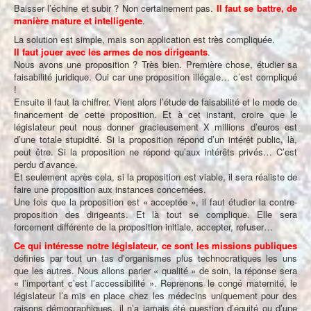
Baisser l’échine et subir ? Non certainement pas.
Il faut se battre, de
manière mature et intelligente
.
La solution est simple, mais son application est très compliquée.
Il faut jouer avec les armes de nos dirigeants
.
Nous avons une proposition ? Très bien. Première chose, étudier sa
faisabilité juridique. Oui car une proposition illégale… c’est compliqué
!
Ensuite il faut la chiffrer. Vient alors l’étude de faisabilité et le mode de
financement de cette proposition. Et à cet instant, croire que le
législateur peut nous donner gracieusement X millions d’euros est
d’une totale stupidité. Si la proposition répond d’un intérêt public, là,
peut être. Si la proposition ne répond qu’aux intérêts privés… C’est
perdu d’avance.
Et seulement après cela, si la proposition est viable, il sera réaliste de
faire une proposition aux instances concernées.
Une fois que la proposition est « acceptée », il faut étudier la contre-
proposition des dirigeants. Et là tout se complique. Elle sera
forcement différente de la proposition initiale, accepter, refuser…
Ce qui intéresse notre législateur, ce sont les missions publiques
définies par tout un tas d’organismes plus technocratiques les uns
que les autres. Nous allons parler « qualité » de soin, la réponse sera
« l’important c’est l’accessibilité ». Reprenons le congé maternité, le
législateur l’a mis en place chez les médecins uniquement pour des
raisons démographiques, il n’a jamais été question d’équité ou d’une