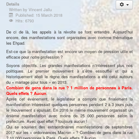
À propos
Details
Written by
Vincent Jallu
Published: 15 March 2018
Hits: 6793
De ci de là, les appels à la révolte se font entendre. Aujourd’hui
encore, des manifestations sont organisées avec comme thématique
les Ehpad.
Est-ce que la manifestation est encore un moyen de pression utile et
efficace pour notre profession ?
Soyons objectifs. Les grandes manifestations n’intéressent plus nos
politiques. Le premier mouvement à s’être essoufflé et qui a
historiquement aboli le règne des manifestations a été celui autours
du « mariage pour tous » en 2013.
Combien de gens dans la rue ? 1 million de personnes à Paris.
Quels effets ? Aucun
.
Après cet événement, le législateur a compris que finalement la
manifestation intéressait quelques personnes pendant 2 à 3 jours puis
le mouvement s’épuisait. En 2016 le même mouvement organisait un
énième manifestation avec moins de 25 000 personnes selon la
préfecture. Avec quel effet ? toujours aucun !
Qui se souvient des extraordinaires manifestations de septembres
2017 sur les « ordonnances Macron » ? Combien de gens dans la rue
? 10 000 personnes à Paris. Quels effets ? Aucun…