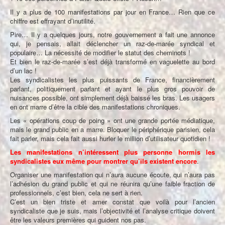
Il y a plus de 100 manifestations par jour en France… Rien que ce
chiffre est effrayant d’inutilité.
Pire… Il y a quelques jours, notre gouvernement a fait une annonce
qui, je pensais, allait déclencher un raz-de-marée syndical et
populaire… La nécessité de modifier le statut des cheminots !
Et bien le raz-de-marée s’est déjà transformé en vaguelette au bord
d’un lac !
Les syndicalistes les plus puissants de France, financièrement
parlant, politiquement parlant et ayant le plus gros pouvoir de
nuisances possible, ont simplement déjà baissé les bras. Les usagers
en ont marre d’être la cible des manifestations chroniques.
Les « opérations coup de poing » ont une grande portée médiatique,
mais le grand public en a marre. Bloquer le périphérique parisien, cela
fait parler, mais cela fait aussi hurler le million d’utilisateur quotidien !
Les manifestations n’intéressent plus personne hormis les
syndicalistes eux même pour montrer qu’ils existent encore
.
Organiser une manifestation qui n’aura aucune écoute, qui n’aura pas
l’adhésion du grand public et qui ne réunira qu’une faible fraction de
professionnels, c’est bien, cela ne sert à rien.
C’est un bien triste et amer constat que voilà pour l’ancien
syndicaliste que je suis, mais l’objectivité et l’analyse critique doivent
être les valeurs premières qui guident nos pas.