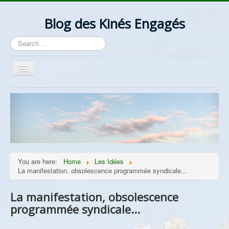
Blog des Kinés Engagés
Search
...
Toggle
Navigation
Bienvenue
Actualités
La Profession
Les Idées
You are here:
Home
Les Idées
Ordre/Contre Ordre
La manifestation, obsolescence programmée syndicale...
Les Syndicats
La manifestation, obsolescence
Lantzelot
programmée syndicale...
Divers