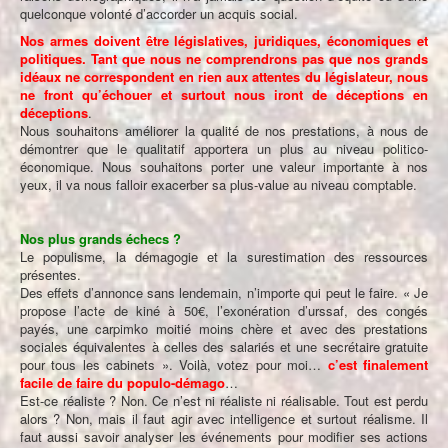
quelconque volonté d’accorder un acquis social.
Nos armes doivent être législatives, juridiques, économiques et
politiques. Tant que nous ne comprendrons pas que nos grands
idéaux ne correspondent en rien aux attentes du législateur, nous
ne front qu’échouer et surtout nous iront de déceptions en
déceptions
.
Nous souhaitons améliorer la qualité de nos prestations, à nous de
démontrer que le qualitatif apportera un plus au niveau politico-
économique. Nous souhaitons porter une valeur importante à nos
yeux, il va nous falloir exacerber sa plus-value au niveau comptable.
Nos plus grands échecs ?
Le populisme, la démagogie et la surestimation des ressources
présentes.
Des effets d’annonce sans lendemain, n’importe qui peut le faire. « Je
propose l’acte de kiné à 50€, l’exonération d’urssaf, des congés
payés, une carpimko moitié moins chère et avec des prestations
sociales équivalentes à celles des salariés et une secrétaire gratuite
pour tous les cabinets ». Voilà, votez pour moi…
c’est finalement
facile de faire du populo-démago
…
Est-ce réaliste ? Non. Ce n’est ni réaliste ni réalisable. Tout est perdu
alors ? Non, mais il faut agir avec intelligence et surtout réalisme. Il
faut aussi savoir analyser les événements pour modifier ses actions