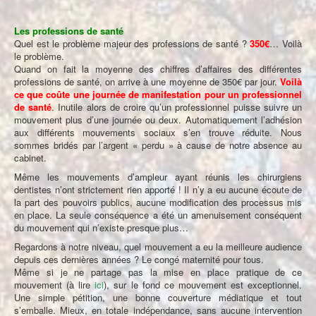
Les professions de santé
Quel est le problème majeur des professions de santé ?
350€
… Voilà
le problème.
Quand on fait la moyenne des chiffres d’affaires des différentes
professions de santé, on arrive à une moyenne de 350€ par jour.
Voilà
ce que coûte une journée de manifestation pour un professionnel
de santé
. Inutile alors de croire qu’un professionnel puisse suivre un
mouvement plus d’une journée ou deux. Automatiquement l’adhésion
aux différents mouvements sociaux s’en trouve réduite. Nous
sommes bridés par l’argent « perdu » à cause de notre absence au
cabinet.
Même les mouvements d’ampleur ayant réunis les chirurgiens
dentistes n’ont strictement rien apporté ! Il n’y a eu aucune écoute de
la part des pouvoirs publics, aucune modification des processus mis
en place. La seule conséquence a été un amenuisement conséquent
du mouvement qui n’existe presque plus…
Regardons à notre niveau, quel mouvement a eu la meilleure audience
depuis ces dernières années ? Le congé maternité pour tous.
Même si je ne partage pas la mise en place pratique de ce
mouvement (à lire
ici
), sur le fond ce mouvement est exceptionnel.
Une simple pétition, une bonne couverture médiatique et tout
s’emballe. Mieux, en totale indépendance, sans aucune intervention