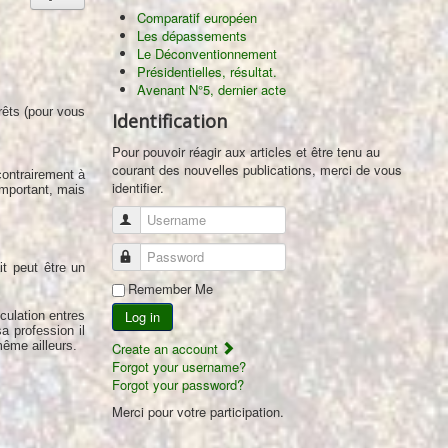
Comparatif européen
Les dépassements
Le Déconventionnement
Présidentielles, résultat.
Avenant N°5, dernier acte
rêts (pour vous
Identification
Pour pouvoir réagir aux articles et être tenu au
courant des nouvelles publications, merci de vous
contrairement à
identifier.
important, mais
Username
Password
it peut être un
Remember Me
Log in
culation entres
a profession il
même ailleurs.
Create an account
Forgot your username?
Forgot your password?
Merci pour votre participation.