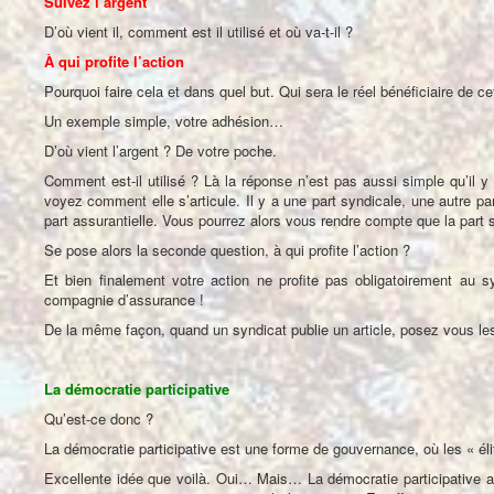
Suivez l’argent
D’où vient il, comment est il utilisé et où va-t-il ?
À qui profite l’action
Pourquoi faire cela et dans quel but. Qui sera le réel bénéficiaire de ce
Un exemple simple, votre adhésion…
D’où vient l’argent ? De votre poche.
Comment est-il utilisé ? Là la réponse n’est pas aussi simple qu’il y 
voyez comment elle s’articule. Il y a une part syndicale, une autre par
part assurantielle. Vous pourrez alors vous rendre compte que la par
Se pose alors la seconde question, à qui profite l’action ?
Et bien finalement votre action ne profite pas obligatoirement au s
compagnie d’assurance !
De la même façon, quand un syndicat publie un article, posez vous le
La démocratie participative
Qu’est-ce donc ?
La démocratie participative est une forme de gouvernance, où les « élite
Excellente idée que voilà. Oui… Mais… La démocratie participative a 