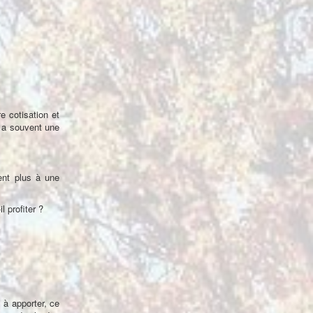
e cotisation et
 y a souvent une
vent plus à une
 profiter ?
 à apporter, ce