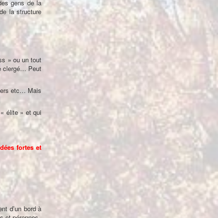
 des gens de la
de la structure
ss » ou un tout
le clergé… Peut
viers etc… Mais
 élite » et qui
dées fortes et
ent d’un bord à
es et pérennes.