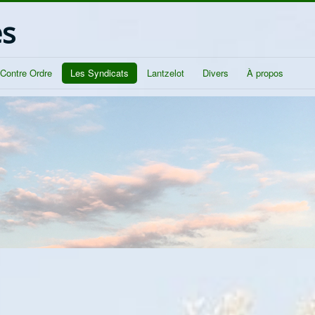
és
/Contre Ordre
Les Syndicats
Lantzelot
Divers
À propos