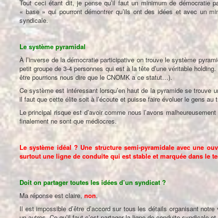
Tout ceci étant dit, je pense qu’il faut un minimum de démocratie p
« base » qui pourront démontrer qu’ils ont des idées et avec un min
syndicale.
Le système pyramidal
À l’inverse de la démocratie participative on trouve le système pyramid
petit groupe de 3-4 personnes qui est à la tête d’une véritable holdin
être pourrions nous dire que le CNOMK a ce statut…).
Ce système est intéressant lorsqu’en haut de la pyramide se trouve un
il faut que cette élite soit à l’écoute et puisse faire évoluer le gens au
Le principal risque est d’avoir comme nous l’avons malheureusement en
finalement ne sont que médiocres.
Le système idéal ? Une structure semi-pyramidale avec une ouvert
surtout une ligne de conduite qui est stable et marquée dans le 
Doit on partager toutes les idées d’un syndicat ?
Ma réponse est claire,
non
.
Il est impossible d’être d’accord sur tous les détails organisant notre
un autres. Ce qu’il faut c’est partager la ligne de conduite syndicale et