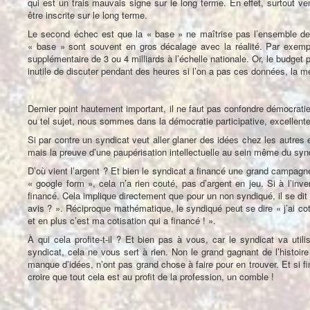
qui est un trais mauvais signe sur le long terme. En effet, surtout ven
être inscrite sur le long terme.
Le second échec est que la « base » ne maîtrise pas l’ensemble de
« base » sont souvent en gros décalage avec la réalité. Par exemp
supplémentaire de 3 ou 4 milliards à l’échelle nationale. Or, le budget
inutile de discuter pendant des heures si l’on a pas ces données, la 
Dernier point hautement important, il ne faut pas confondre démocratie 
ou tel sujet, nous sommes dans la démocratie participative, excellen
Si par contre un syndicat veut aller glaner des idées chez les autres e
mais la preuve d’une paupérisation intellectuelle au sein même du s
D’où vient l’argent ? Et bien le syndicat a financé une grand campagne
« google form », cela n’a rien couté, pas d’argent en jeu. Si à l’in
financé. Cela implique directement que pour un non syndiqué, il se d
avis ? ». Réciproque mathématique, le syndiqué peut se dire « j’ai c
et en plus c’est ma cotisation qui a financé ! ».
À qui cela profite-t-il ? Et bien pas à vous, car le syndicat va ut
syndicat, cela ne vous sert à rien. Non le grand gagnant de l’histoire 
manque d’idées, n’ont pas grand chose à faire pour en trouver. Et si f
croire que tout cela est au profit de la profession, un comble !