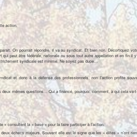
tte action.
parait. On pourrait répondre, il va au syndicat. Et bien non. Décortiquez votr
t qui peut être fédérale, nationale ou sous tout autre appellation et en fin il
t strictement syndicale est minime. Ne soyez pas dupe…
yndicat et donc à la défense des professionnels, non l’action profite sou
s deux mêmes questions… Qui a financé, pourquoi, comment, à qui cela va-t-il
 » consultent la « base » pour la faire participer à l’action.
deux échecs majeurs. Souvent elle est le signe que les « élites » n’ont rien