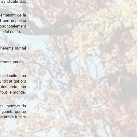
 syndicale doit
 émanant de la
it une dépense
 donc totalement
mme
ici
ou
là
)…
hérents sur tel
t.
uement parlant,
e « doodle » ou
yndicat qui ont
 me demande mon
 tout le monde,
s pas membre du
rigeants qui en
 arrive à faire