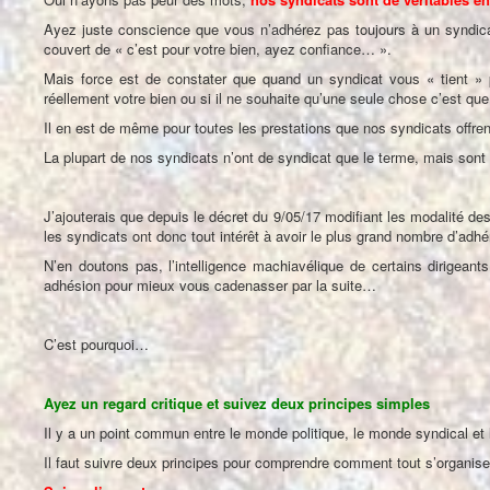
Ayez juste conscience que vous n’adhérez pas toujours à un syndic
couvert de « c’est pour votre bien, ayez confiance… ».
Mais force est de constater que quand un syndicat vous « tient » p
réellement votre bien ou si il ne souhaite qu’une seule chose c’est qu
Il en est de même pour toutes les prestations que nos syndicats offren
La plupart de nos syndicats n’ont de syndicat que le terme, mais sont e
J’ajouterais que depuis le décret du 9/05/17 modifiant les modalité d
les syndicats ont donc tout intérêt à avoir le plus grand nombre d’adhé
N’en doutons pas, l’intelligence machiavélique de certains dirigean
adhésion pour mieux vous cadenasser par la suite…
C’est pourquoi…
Ayez un regard critique et suivez deux principes simples
Il y a un point commun entre le monde politique, le monde syndical et le
Il faut suivre deux principes pour comprendre comment tout s’organi