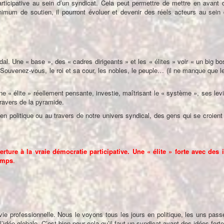
articipative au sein d’un syndicat. Cela peut permettre de mettre en avant
imum de soutien, il pourront évoluer et devenir des réels acteurs au sein 
al. Une « base », des « cadres dirigeants » et les « élites » voir « un big bo
g. Souvenez-vous, le roi et sa cour, les nobles, le peuple… (il ne manque que 
e « élite » réellement pensante, investie, maîtrisant le « système », ses le
 travers de la pyramide.
 politique ou au travers de notre univers syndical, des gens qui se croient «
ure à la vraie démocratie participative. Une « élite » forte avec des i
temps
.
 vie professionnelle. Nous le voyons tous les jours en politique, les uns pass
 l’idée globale. C’est bien pour cela qu’il faut un syndicat ayant des idées fort