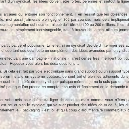
ant d’un syndicat, les idées doivent être fortes, pérennes et surtout la ligne
s arcanes qui entoure son fonctionnement. Il en ressort que les doléances
le, moi aussi j’aimerais bien gagner 30€ par séance, mais cela impliquera
 pour augmentation qui nous est alloué doit être de 100 ou 200 millions. Il est
mesure est simplement inenvisageable, sauf à trouver de l’argent ailleurs (co
participative et populisme. En effet, si un syndicat décide d’interroger ses ad
te chose tant que cela reste en complément des idées avancées par le syndica
n effectuant une campagne « nationale », c’est certes très intelligent politiq
yndicat. Reposez-vous alors les deux questions…
. Si cela est fait par voie électronique sans grand support ou un support typ
verse on installe un système coûteux, ce sont bel et bien les adhérents du s
it « quel est l’intérêt de me syndiquer puisque même si je ne le suis pas on
otisé pour que l’on prenne en compte mon avis et finalement on le demande à
iliser votre avis pour définir sa ligne de conduite mais comme vous n’ête
est bel et bien le syndicat qui va aller piocher des idées de ci de là, les di
inalement le « packaging » est joli et qu’à coup d’argumentaire commerciaux on