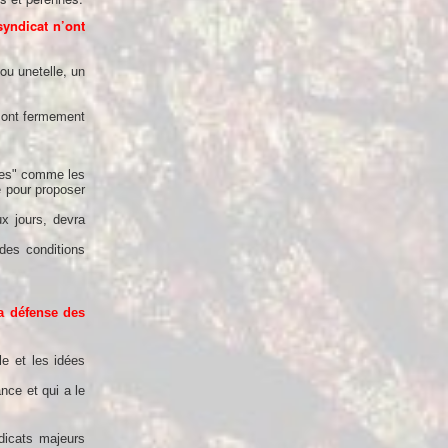
yndicat n’ont
 ou unetelle, un
 sont fermement
ées" comme les
e pour proposer
x jours, devra
 des conditions
la défense des
e et les idées
nce et qui a le
dicats majeurs