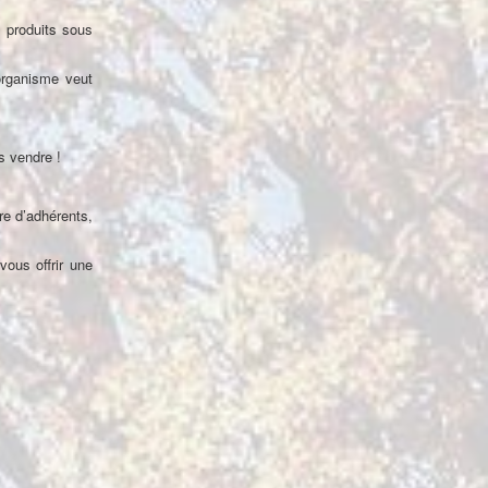
 produits sous
organisme veut
s vendre !
re d’adhérents,
vous offrir une