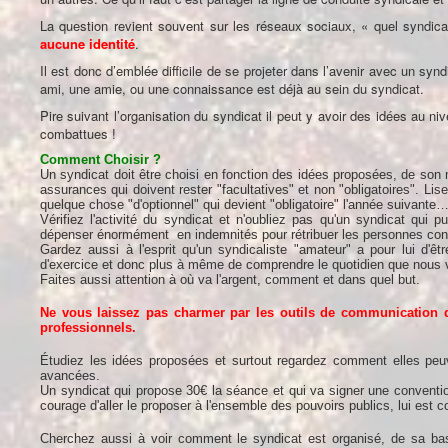
La question revient souvent sur les réseaux sociaux, « quel syndica
aucune identité
.
Il est donc d’emblée difficile de se projeter dans l’avenir avec un synd
ami, une amie, ou une connaissance est déjà au sein du syndicat.
Pire suivant l’organisation du syndicat il peut y avoir des idées au 
combattues !
Comment Choisir ?
Un syndicat doit être choisi en fonction des idées proposées, de s
assurances qui doivent rester "facultatives" et non "obligatoires". 
quelque chose "d'optionnel" qui devient "obligatoire" l'année suivante
Vérifiez l'activité du syndicat et n'oubliez pas qu'un syndicat qu
dépenser énormément en indemnités pour rétribuer les personnes conc
Gardez aussi à l'esprit qu'un syndicaliste "amateur" a pour lui d'êt
d'exercice et donc plus à même de comprendre le quotidien que nous 
Faites aussi attention à où va l'argent, comment et dans quel but.
Ne vous laissez pas charmer par les outils de communication qu
professionnels.
Étudiez les idées proposées et surtout regardez comment elles peuv
avancées.
Un syndicat qui propose 30€ la séance et qui va signer une conventio
courage d'aller le proposer à l'ensemble des pouvoirs publics, lui est c
Cherchez aussi à voir comment le syndicat est organisé, de sa base