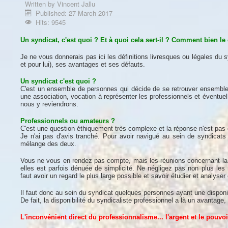
Written by
Vincent Jallu
Published: 27 March 2017
Hits: 9545
Un syndicat, c'est quoi ? Et à quoi cela sert-il ? Comment bien le 
Je ne vous donnerais pas ici les définitions livresques ou légales du s
et pour lui), ses avantages et ses défauts.
Un syndicat c'est quoi ?
C'est un ensemble de personnes qui décide de se retrouver ensemble 
une association, vocation à représenter les professionnels et éventuel
nous y reviendrons.
Professionnels ou amateurs ?
C'est une question éthiquement très complexe et la réponse n'est pas
Je n'ai pas d'avis tranché. Pour avoir navigué au sein de syndicats 
mélange des deux.
Vous ne vous en rendez pas compte, mais les réunions concernant la p
elles est parfois dénuée de simplicité. Ne négligez pas non plus les r
faut avoir un regard le plus large possible et savoir étudier et analy
Il faut donc au sein du syndicat quelques personnes ayant une disponi
De fait, la disponibilité du syndicaliste professionnel a là un avantage
L'inconvénient direct du professionnalisme... l'argent et le pouvoi