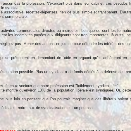
n aucun cas la profession. N'exerçant plus dans leur cabinet, ces pseudos k
 le syndicat.
associative, recettes-dépenses, rien de plus simple et transparent. D'autres
ment commerciale.
 activités commerciales directes ou indirectes. Lorsque ce sont les formati
aire car les indemnités payées aux dirigeants sont trop importantes, là aussi, 
!
 négligez pas. Mener des actions en justice pour défendre les intérêts des un
i se présentent en demandant de l'aide en arguant qu'ils adhèreront en 
présentation possible. Plus un syndicat a de fonds dédiés à la défense des pro
les réseaux sociaux que notre profession est "faiblement syndicalisée".
ivité montre qu'environ 10% de la population libérale est syndiquée. Or, cette
 plus loin en pensant que l'on pourrait imaginer que des libéraux soient 
édicales, notre taux de syndicalisation est un peu bas.
treprises
au bilan comptable strictement et uniquement à but commercial.