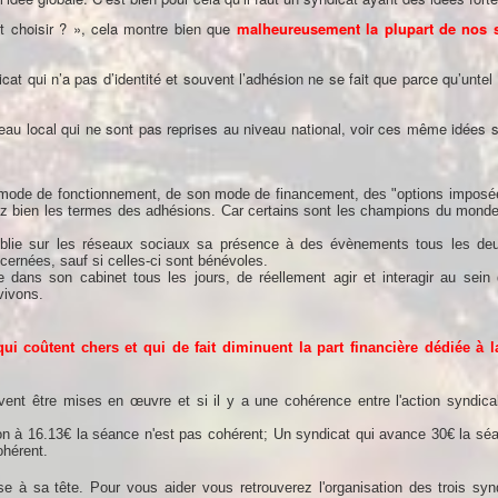
t choisir ? », cela montre bien que
malheureusement la plupart de nos s
icat qui n’a pas d’identité et souvent l’adhésion ne se fait que parce qu’untel
niveau local qui ne sont pas reprises au niveau national, voir ces même idées
on mode de fonctionnement, de son mode de financement, des "options impos
Lisez bien les termes des adhésions. Car certains sont les champions du mond
…
i publie sur les réseaux sociaux sa présence à des évènements tous les deu
ernées, sauf si celles-ci sont bénévoles.
re dans son cabinet tous les jours, de réellement agir et interagir au sein
vivons.
i coûtent chers et qui de fait diminuent la part financière dédiée à 
ent être mises en œuvre et si il y a une cohérence entre l'action syndical
n à 16.13€ la séance n'est pas cohérent; Un syndicat qui avance 30€ la séa
ohérent.
 à sa tête. Pour vous aider vous retrouverez l'organisation des trois syn